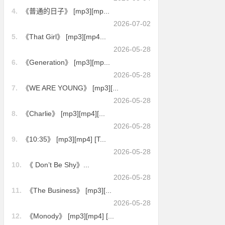
4.
《普通的日子》 [mp3][mp...
2026-07-02
5.
《That Girl》 [mp3][mp4...
2026-05-28
6.
《Generation》 [mp3][mp...
2026-05-28
7.
《WE ARE YOUNG》 [mp3][...
2026-05-28
8.
《Charlie》 [mp3][mp4][...
2026-05-28
9.
《10:35》 [mp3][mp4] [T...
2026-05-28
10.
《 Don’t Be Shy》...
2026-05-28
11.
《The Business》 [mp3][...
2026-05-28
12.
《Monody》 [mp3][mp4] [...