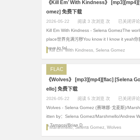
《Kill Em’ With Kindness》 [mp3][mp4][f
omez] 免费下载
2026-05-22
阅读 3 次浏览 次
已关闭评论
Kill Em With Kindness - Selena GomezThe worl
place世界充满污秽You know it I know it yea
have to fal...
Kill Em' With Kindness
,
Selena Gomez
FLAC
《Wolves》 [mp3][mp4][flac] [Selena 
ello] 免费下载
2026-05-22
阅读 5 次浏览 次
已关闭评论
Wolves - Selena Gomez (赛琳娜·戈麦斯)/Mars
itten by：Selena Gomez/Marshmello/Andrew W
a Tamposi/Brian D. ...
Marshmello
,
Selena Gomez
,
Wolves