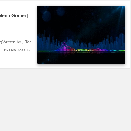
elena Gomez]
Written by：Tor
r Eriksen/Ross G