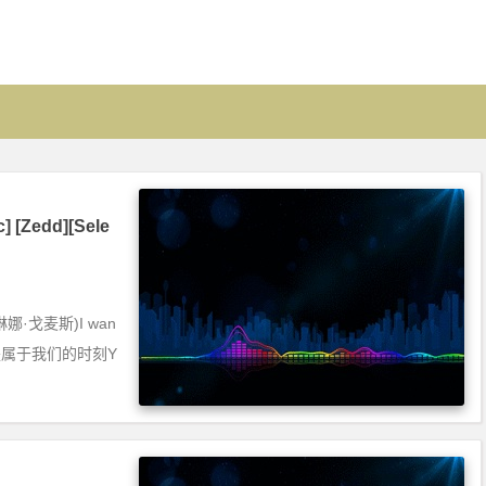
] [Zedd][Sele
(赛琳娜·戈麦斯)I wan
你明白这是属于我们的时刻Y