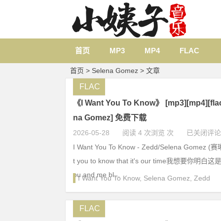
首页
MP3
MP4
FLAC
首页
> Selena Gomez > 文章
FLAC
《I Want You To Know》 [mp3][mp4][flac
na Gomez] 免费下载
2026-05-28
阅读 4 次浏览 次
已关闭评论
I Want You To Know - Zedd/Selena Gomez 
t you to know that it's our time我想要
ou and me bl...
I Want You To Know
,
Selena Gomez
,
Zedd
FLAC