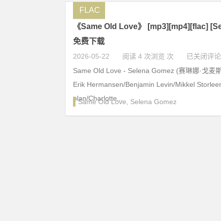
FLAC
《Same Old Love》 [mp3][mp4][flac] [S
免费下载
2026-05-22
阅读 4 次浏览 次
已关闭评论
Same Old Love - Selena Gomez (赛琳娜·戈麦斯)
Erik Hermansen/Benjamin Levin/Mikkel Storlee
olan/Charlotte...
Same Old Love
,
Selena Gomez