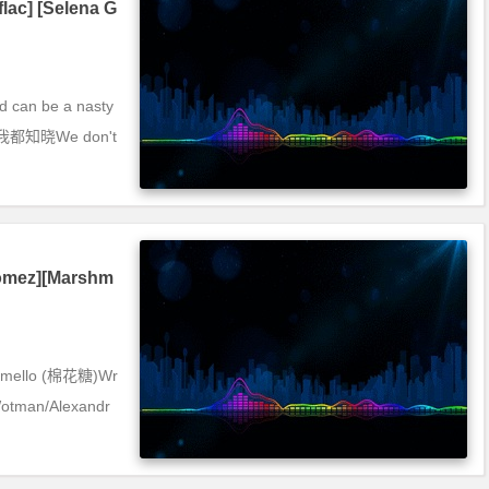
lac] [Selena G
d can be a nasty
h你我都知晓We don't
Gomez][Marshm
hmello (棉花糖)Wr
otman/Alexandr