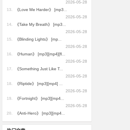
2026-05-28
13.
《Love Me Harder》 [mp3...
2026-05-28
14.
《Take My Breath》 [mp3...
2026-05-28
15.
《Blinding Lights》 [mp...
2026-05-28
16.
《Human》 [mp3][mp4][fl...
2026-05-28
17.
《Something Just Like T...
2026-05-28
18.
《Riptide》 [mp3][mp4] ...
2026-05-28
19.
《Fortnight》 [mp3][mp4...
2026-05-28
20.
《Anti-Hero》 [mp3][mp4...