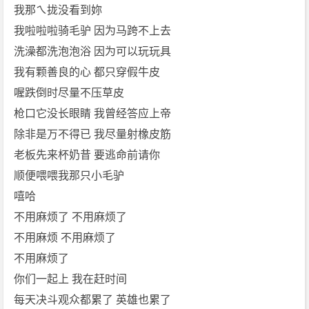
我那ㄟ拢没看到妳
我啦啦啦骑毛驴 因为马跨不上去
洗澡都洗泡泡浴 因为可以玩玩具
我有颗善良的心 都只穿假牛皮
喔跌倒时尽量不压草皮
枪口它没长眼睛 我曾经答应上帝
除非是万不得已 我尽量射橡皮筋
老板先来杯奶昔 要逃命前请你
顺便喂喂我那只小毛驴
嘻哈
不用麻烦了 不用麻烦了
不用麻烦 不用麻烦了
不用麻烦了
你们一起上 我在赶时间
每天决斗观众都累了 英雄也累了