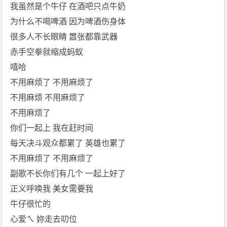
杰
我虽然是个牛仔 在酒吧只点牛奶
伦]
为什么不喝啤酒 因为啤酒伤身体
免
很多人不长眼睛 嚣张都靠武器
费
赤手空拳就缩成蚂蚁
下
嘻哈
载
不用麻烦了 不用麻烦了
不用麻烦 不用麻烦了
不用麻烦了
你们一起上 我在赶时间
每天决斗观众都累了 英雄也累了
不用麻烦了 不用麻烦了
副歌不长你们有几个 一起上好了
正义呼唤我 美女需要我
牛仔很忙的
心爱ㄟ 妳走去叨位