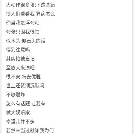
大动作很多 犯下这些错
搏人们看看我 算病态么
你当我是浮夸吧
夸张只因我很怕
似木头 似石头的话
得到注意吗
其实怕被忘记
至放大来演吧
很不安 怎去优雅
世上还赞颂沉默吗
不够爆炸
怎么有话题 让我夸
做大娱乐家
幸运儿并不多
若然未当过就知我为何