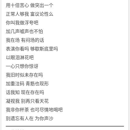
用十倍苦心 做突出一个
正常人够我 富议论性么
你叫我做浮夸吧
加几声嘘声也不怕
我在场 有闷场的话
表演你看吗 够歇斯底里吗
以眼泪淋花吧
一心只想你惊讶
我旧时似未存在吗
加重注码 青筋也现形
话我知 现在存在吗
凝视我 别再只看天花
我非你杯茶 也可尽情地喝吧
别遗忘有人在 为你声沙