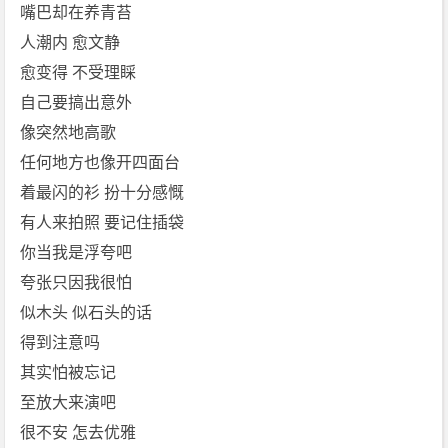
c]
嘴巴却在养青苔
[陈
人潮内 愈文静
奕
愈变得 不受理睬
迅]
自己要搞出意外
免
像突然地高歌
费
下
任何地方也像开四面台
载
着最闪的衫 扮十分感慨
有人来拍照 要记住插袋
你当我是浮夸吧
夸张只因我很怕
似木头 似石头的话
得到注意吗
其实怕被忘记
至放大来演吧
很不安 怎去优雅