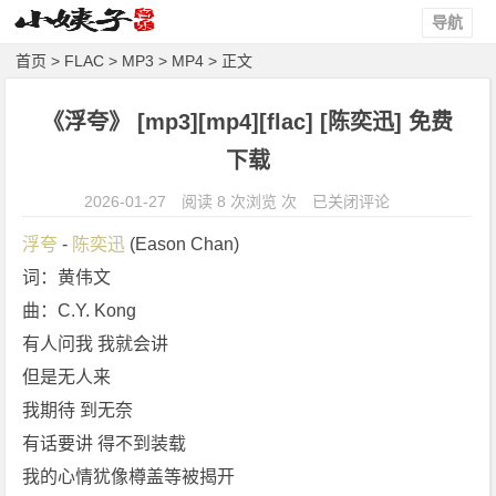
导航
首页
>
FLAC
>
MP3
>
MP4
> 正文
《浮夸》 [mp3][mp4][flac] [陈奕迅] 免费
下载
《浮
2026-01-27
阅读 8 次浏览 次
已关闭评论
夸》
浮夸
 - 
陈奕迅
 (Eason Chan)
[m
词：黄伟文
p
曲：C.Y. Kong
3]
[m
有人问我 我就会讲
p
但是无人来
4]
我期待 到无奈
[f
有话要讲 得不到装载
l
我的心情犹像樽盖等被揭开
a