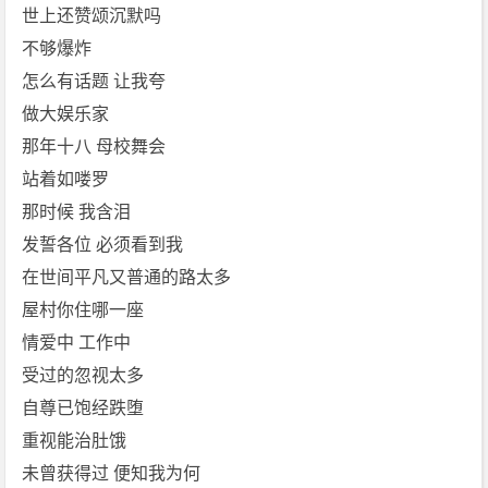
世上还赞颂沉默吗
不够爆炸
怎么有话题 让我夸
做大娱乐家
那年十八 母校舞会
站着如喽罗
那时候 我含泪
发誓各位 必须看到我
在世间平凡又普通的路太多
屋村你住哪一座
情爱中 工作中
受过的忽视太多
自尊已饱经跌堕
重视能治肚饿
未曾获得过 便知我为何