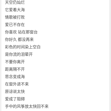
天空仍灿烂
它爱着大海
情歌被打败
爱已不存在
你喜欢 站在那窗台
你好久 都没再来
彩色的时间染上空白
是你流的泪晕开
不要你离开
距离隔不开
思念变成海
在窗外进不来
原谅说太快
爱成了阻碍
手中的风筝放太快回不来