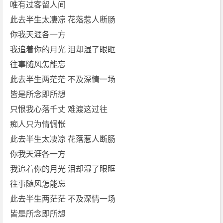
唯有过客留人间
此去半生太凄凉 花落惹人断肠
你我天涯各一方
我追着你的月光 泪却湿了眼眶
往事随风怎能忘
此去半生两茫茫 不及深情一场
皆是所念即所想
只恨我心落千丈 难渡这过往
痴人只为情惆怅
此去半生太凄凉 花落惹人断肠
你我天涯各一方
我追着你的月光 泪却湿了眼眶
往事随风怎能忘
此去半生两茫茫 不及深情一场
皆是所念即所想