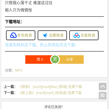
只恨我心落千丈 难渡这过往
痴人只为情惆怅
下载地址：
夸克网盘
迅雷网盘
百度网盘
资源先转存后下载，防止失效后无法下载~
赏
赞
0
分享
分类：
MP3
上一篇：
《情罪》 [mp3][mp4][flac] [陈瑞] 免费下载
下一篇：
《壁上观》 [mp3][mp4] [张晓涵] 免费下载
评论已关闭！