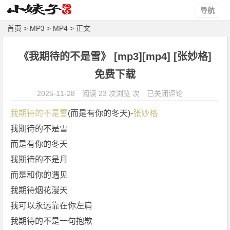
导航
首页
>
MP3
>
MP4
> 正文
《我期待的不是雪》 [mp3][mp4] [张妙格]
免费下载
《我
2025-11-28
阅读 23 次浏览 次
已关闭评论
期
我期待的不是雪
(而是有你的冬天)-
张妙格
待
我期待的不是雪
的
而是有你的冬天
不
是
我期待的不是月
雪》
而是和你的遇见
[m
我期待烟花漫天
p
我可以永远靠在你左肩
3]
我期待的不是一句抱歉
[m