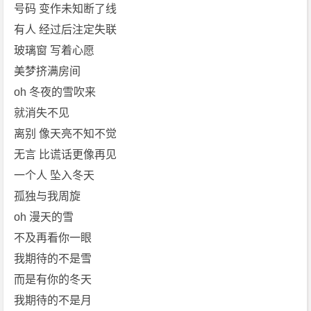
p
号码 变作未知断了线
4]
有人 经过后注定失联
[张
玻璃窗 写着心愿
妙
美梦挤满房间
格]
oh 冬夜的雪吹来
免
费
就消失不见
下
离别 像天亮不知不觉
载
无言 比谎话更像再见
一个人 坠入冬天
孤独与我周旋
oh 漫天的雪
不及再看你一眼
我期待的不是雪
而是有你的冬天
我期待的不是月