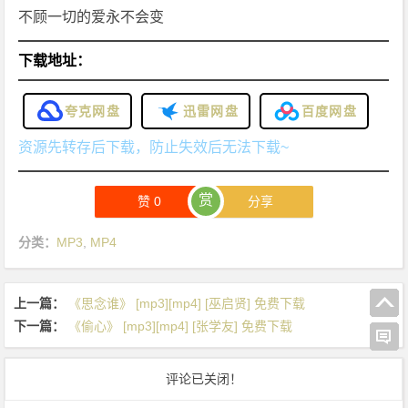
不顾一切的爱永不会变
下载地址：
夸克网盘
迅雷网盘
百度网盘
资源先转存后下载，防止失效后无法下载~
赏
赞
0
分享
分类：
MP3
,
MP4
上一篇：
《思念谁》 [mp3][mp4] [巫启贤] 免费下载
下一篇：
《偷心》 [mp3][mp4] [张学友] 免费下载
评论已关闭！