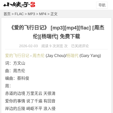
导航
首页
>
FLAC
>
MP3
>
MP4
> 正文
《爱的飞行日记》 [mp3][mp4][flac] [周杰
伦][杨瑞代] 免费下载
《爱
2026-02-03
阅读 9 次浏览 次
已关闭评论
的
爱的飞行日记
 - 
周杰伦
 (Jay Chou)/
杨瑞代
 (Gary Yang)
飞
词：方文山
行
曲：周杰伦
日
记》
编曲：蔡科俊
[m
周：
p
赤道的边境 万里无云 天很清
3]
爱你的事情 说了千遍 有回音
[m
岸边的丘陵 崎岖不平 浪入侵
p