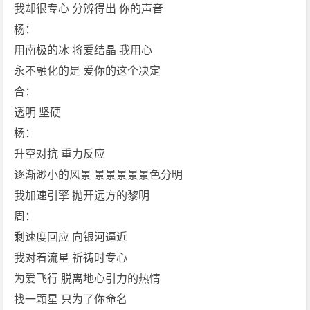
4]
我却很专心 分辨得出 你的声音
[f
杨：
l
用南极的冰 将爱结晶 我用心
a
永不融化的是 爱你的这个决定
c]
合：
[周
杰
透明 坚硬
伦]
杨：
[杨
升空对抗 重力反应
瑞
逐渐渺小的风景 景景景景景色分明
代]
我加速引擎 抛开远方的黎明
免
费
周：
下
剩速度回应 向银河逼近
载
我对着流星 祈祷时专心
为爱飞行 脱离地心引力的热情
找一颗星 只为了你命名