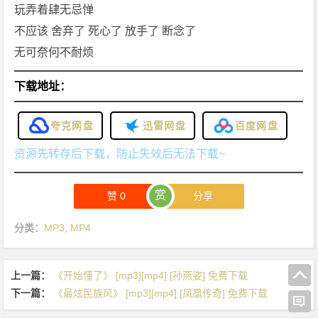
玩弄着肆无忌惮
不应该 舍弃了 死心了 放手了 断念了
无可奈何不耐烦
下载地址：
夸克网盘
迅雷网盘
百度网盘
资源先转存后下载，防止失效后无法下载~
赏
赞
0
分享
分类：
MP3
,
MP4
上一篇：
《开始懂了》 [mp3][mp4] [孙燕姿] 免费下载
下一篇：
《最炫民族风》 [mp3][mp4] [凤凰传奇] 免费下载