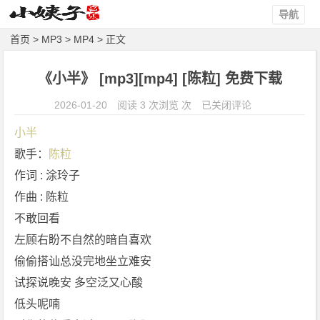
导航
首页
>
MP3
>
MP4
> 正文
《小半》 [mp3][mp4] [陈粒] 免费下载
《小
2026-01-20
阅读 3 次浏览 次
已关闭评论
半》
小半
[m
歌手：
陈粒
p
作词 : 涂玲子
3]
[m
作曲 : 陈粒
p
不敢回看
4]
左顾右盼不自然的暗自喜欢
[陈
偷偷搭讪总没完地坐立难安
粒]
试探说晚安 多空泛又心酸
免
费
低头呢喃
下