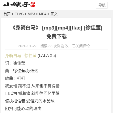
导航
首页
>
FLAC
>
MP3
>
MP4
> 正文
《身骑白马》 [mp3][mp4][flac] [徐佳莹]
免费下载
《身
2026-01-27
阅读 33 次浏览 次
已关闭评论
骑
身骑白马
 - 
徐佳莹
 (LALA Xu)
白
词：徐佳莹
马》
曲：徐佳莹/苏通达
[m
p
编曲：打打
3]
我爱谁 跨不过 从来也不觉得错
[m
自以为 抓着痛 就能往回忆里躲
p
偏执相信着 受诅咒的水晶球
4]
阻挡可能心动的理由
[f