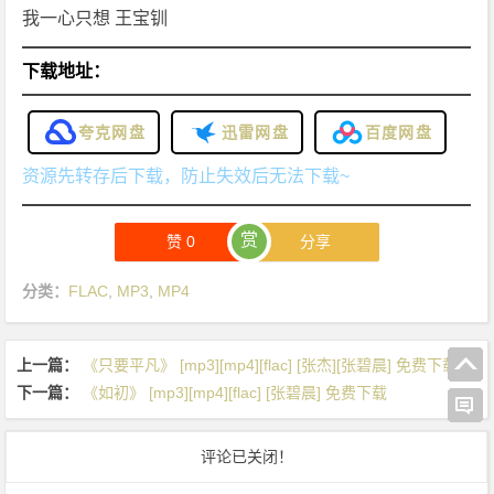
我一心只想 王宝钏
下载地址：
夸克网盘
迅雷网盘
百度网盘
资源先转存后下载，防止失效后无法下载~
赏
赞
0
分享
分类：
FLAC
,
MP3
,
MP4
上一篇：
《只要平凡》 [mp3][mp4][flac] [张杰][张碧晨] 免费下载
下一篇：
《如初》 [mp3][mp4][flac] [张碧晨] 免费下载
评论已关闭！