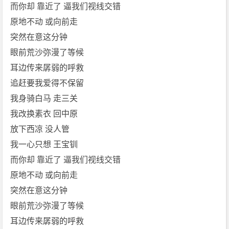
l
而你却 靠近了 逼我们视线交错
a
原地不动 或向前走
c]
突然在意这分钟
[徐
眼前荒沙弥漫了等候
佳
耳边传来孱弱的呼救
莹]
免
追赶要我爱得不保留
费
我身骑白马 走三关
下
我改换素衣 回中原
载
放下西凉 没人管
我一心只想 王宝钏
而你却 靠近了 逼我们视线交错
原地不动 或向前走
突然在意这分钟
眼前荒沙弥漫了等候
耳边传来孱弱的呼救