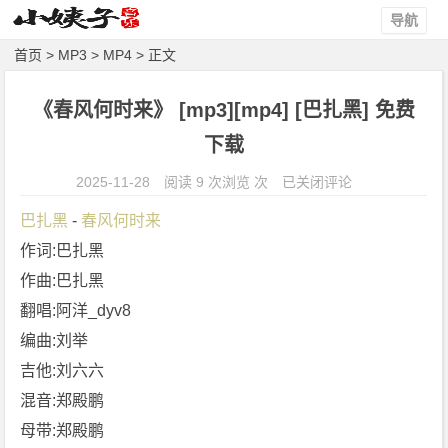
导航
首页
>
MP3
>
MP4
> 正文
《春风何时来》 [mp3][mp4] [巴扎黑] 免费
下载
《春
2025-11-28
阅读 9 次浏览 次
已关闭评论
风
巴扎黑
 - 
春风何时来
何
作词:巴扎黑
时
作曲:巴扎黑
来》
[m
翻唱:阿洋_dyv8
p
编曲:刘举
3]
吉他:刘六六
[m
混音:郑殿鹏
p
母带:郑殿鹏
4]