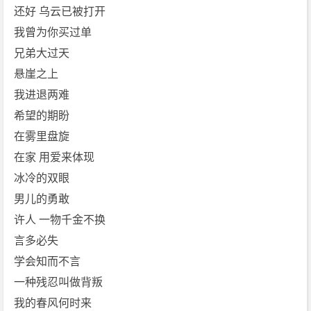
还好 乌云已被打开
我曾为你买过单
兄弟大过天
悬崖之上
我进退两难
希望的期盼
在雾里盘旋
在家 用爱来体现
冰冷的双眼
男儿的勇敢
许人 一物千金不换
言多必失
学会知而不言
一种残忍叫做背叛
我的春风何时来