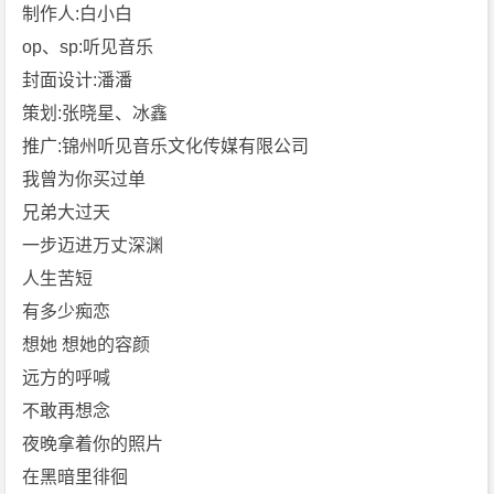
[巴
制作人:白小白
扎
op、sp:听见音乐
黑]
封面设计:潘潘
免
策划:张晓星、冰鑫
费
推广:锦州听见音乐文化传媒有限公司
下
载
我曾为你买过单
兄弟大过天
一步迈进万丈深渊
人生苦短
有多少痴恋
想她 想她的容颜
远方的呼喊
不敢再想念
夜晚拿着你的照片
在黑暗里徘徊