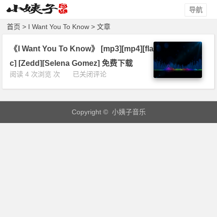
导航
首页
> I Want You To Know > 文章
《I Want You To Know》 [mp3][mp4][fla
c] [Zedd][Selena Gomez] 免费下载
《I
阅读 4 次浏览 次
已关闭评论
W
a
n
Copyright © 小姨子音乐
t
Y
o
u
T
o
K
n
o
w》
[m