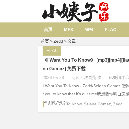
首页
MP3
MP4
FLAC
首页
> Zedd > 文章
FLAC
《I Want You To Know》 [mp3][mp4][flac
na Gomez] 免费下载
2026-05-28
阅读 4 次浏览 次
已关闭评论
I Want You To Know - Zedd/Selena Gomez 
t you to know that it's our time我想要
ou and me bl...
I Want You To Know
,
Selena Gomez
,
Zedd