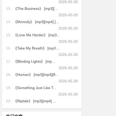
2026-05-28
13.
《The Business》 [mp3][...
2026-05-28
14.
《Monody》 [mp3][mp4] [...
2026-05-28
15.
《Love Me Harder》 [mp3...
2026-05-28
16.
《Take My Breath》 [mp3...
2026-05-28
17.
《Blinding Lights》 [mp...
2026-05-28
18.
《Human》 [mp3][mp4][fl...
2026-05-28
19.
《Something Just Like T...
2026-05-28
20.
《Riptide》 [mp3][mp4] ...