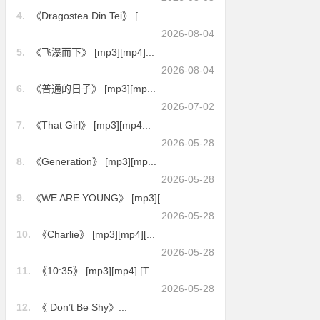
4.
《Dragostea Din Tei》 [...
2026-08-04
5.
《飞瀑而下》 [mp3][mp4]...
2026-08-04
6.
《普通的日子》 [mp3][mp...
2026-07-02
7.
《That Girl》 [mp3][mp4...
2026-05-28
8.
《Generation》 [mp3][mp...
2026-05-28
9.
《WE ARE YOUNG》 [mp3][...
2026-05-28
10.
《Charlie》 [mp3][mp4][...
2026-05-28
11.
《10:35》 [mp3][mp4] [T...
2026-05-28
12.
《 Don’t Be Shy》...