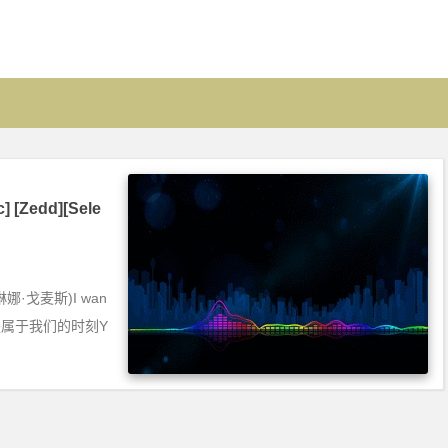
] [Zedd][Sele
(赛琳娜·戈麦斯)I wan
你明白这是属于我们的时刻Y