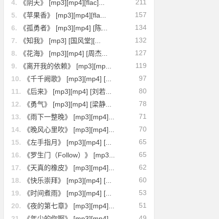
211
4.
《阴天》 [mp3][mp4][flac]...
157
5.
《苹果香》 [mp3][mp4][fla...
134
6.
《孤勇者》 [mp3][mp4] [陈...
132
7.
《知我》 [mp3] [国风堂][...
127
8.
《花海》 [mp3][mp4] [周杰...
119
9.
《离开我的依赖》 [mp3][mp...
97
10.
《千千阙歌》 [mp3][mp4] [...
80
11.
《后来》 [mp3][mp4] [刘若...
78
12.
《勇气》 [mp3][mp4] [梁静...
71
13.
《雨下一整晚》 [mp3][mp4]...
70
14.
《晚风心里吹》 [mp3][mp4]...
65
15.
《左手指月》 [mp3][mp4] [...
65
16.
《罗生门（Follow）》 [mp3...
62
17.
《天真的橡皮》 [mp3][mp4]...
60
18.
《快乐崇拜》 [mp3][mp4] [...
53
19.
《时间煮雨》 [mp3][mp4] [...
51
20.
《夜的第七章》 [mp3][mp4]...
49
21.
《年少的你啊》 [mp3][mp4]...