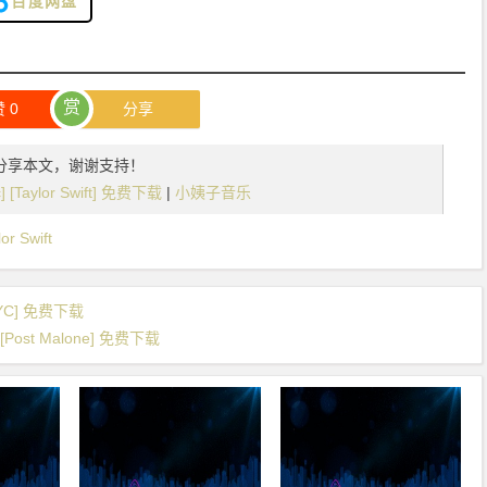
百度网盘
赏
赞
0
分享
分享本文，谢谢支持！
c] [Taylor Swift] 免费下载
|
小姨子音乐
or Swift
STAYC] 免费下载
ft][Post Malone] 免费下载