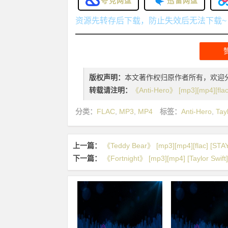
夸克网盘
迅雷网盘
资源先转存后下载，防止失效后无法下载~
版权声明：
本文著作权归原作者所有，欢迎
转载请注明：
《Anti-Hero》 [mp3][mp4][fla
分类：
FLAC
,
MP3
,
MP4
标签：
Anti-Hero
,
Tayl
上一篇：
《Teddy Bear》 [mp3][mp4][flac] [
下一篇：
《Fortnight》 [mp3][mp4] [Taylor Swi