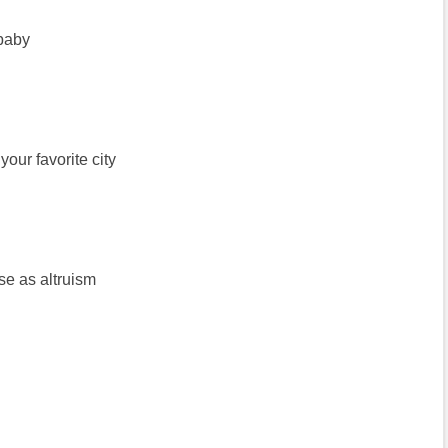
 baby
your favorite city
se as altruism