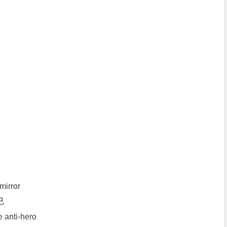
 mirror
己
e anti-hero