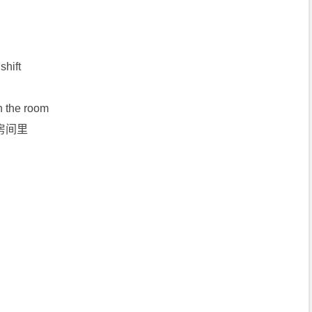
hift
in the room
房间里