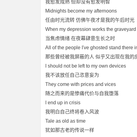
我愈发成熟 但却没有愈发明智
Midnights become my afternoons
任由时光流转 仿佛午夜才是我的午后时光
When my depression works the graveyard s
当焦虑情绪 在夜幕肆意生长之时
All of the people I've ghosted stand there 
那些曾经被我屏蔽的人 似乎又出现在我的
I should not be left to my own devices
我不该放任自己恣意妄为
They come with prices and vices
随之而来的是惨痛代价与自我堕落
I end up in crisis
我明白自己终将卷入风波
Tale as old as time
犹如那古老的传说一样