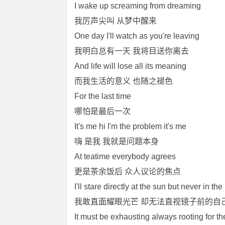
I wake up screaming from dreaming
我厉声尖叫 从梦中醒来
One day I'll watch as you're leaving
我明白总有一天 我将目送你离去
And life will lose all its meaning
而我生活的意义 也随之褪色
For the last time
哪怕是最后一次
It's me hi I'm the problem it's me
嗨 是我 我就是问题本身
At teatime everybody agrees
更是茶余饭后 众人议论的焦点
I'll stare directly at the sun but never in the
我敢直面耀眼光芒 却无法直视镜子前的自
It must be exhausting always rooting for th