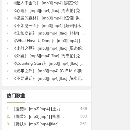
《超人不会飞》 [mp3][mp4] [周杰伦] 免费下载
《心雨》 [mp3][mp4][flac] [周杰伦] 免费下载
《挪威的森林》 [mp3][mp4] [伍佰] 免费下载
《不如见一面》 [mp3][mp4] [海来阿木] 免费下载
《生如夏花》 [mp3][mp4][flac] [朴树] 免费下载
《What Have U Done》 [mp3][mp4] [G.E.M.邓紫棋] 免费下载
《止战之殇》 [mp3][mp4][flac] [周杰伦] 免费下载
《外婆》 [mp3][mp4][flac] [周杰伦] 免费下载
《Counting Stars》 [mp3][mp4][flac] [OneRepublic] 免费下载
《光年之外》 [mp3][mp4] [G.E.M.邓紫棋] 免费下载
《不要说话》 [mp3][mp4][flac] [陈奕迅] 免费下载
热门歌曲
469
1.
《爱错》 [mp3][mp4] [王力...
300
2.
《雨爱》 [mp3][mp4] [杨丞...
261
3.
《搀扶》 [mp3][mp4][flac]...