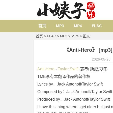
首页
MP3
MP4
FLAC
首页
>
FLAC
>
MP3
>
MP4
> 正文
《Anti-Hero》 [mp3][
2026-05-28
Anti-Hero
 - 
Taylor Swift
 (泰勒·斯威夫特)
TME享有本翻译作品的著作权
Lyrics by：Jack Antonoff/Taylor Swift
Composed by：Jack Antonoff/Taylor Swift
Produced by：Jack Antonoff/Taylor Swift
I have this thing where I get older but just