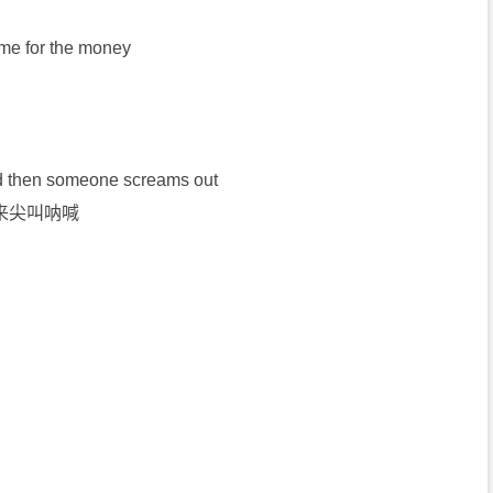
 me for the money
nd then someone screams out
来尖叫呐喊