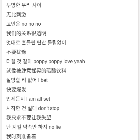
투명한 우리 사이
无比刺激
고민은 no no no
我们的关系很透明
멋대로 흔들린 탄산 틀림없이
不要犹豫
터질 것 같아 poppy poppy love yeah
就像被肆意摇晃的碳酸饮料
실망할 리 없어 I bet
快要爆发
언제든지 I am all set
시작한 건 절대 don't stop
我只求不要让我失望
난 지킬 약속만 하지 no lie
我时刻准备着