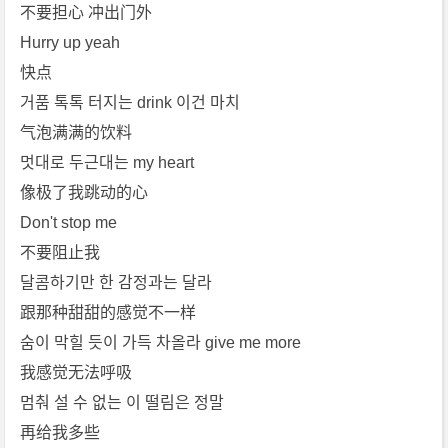
[f
不要担心 冲出门外
l
Hurry up yeah
a
快点
c]
거품 톡톡 터지는 drink 이건 마치
[S
气泡满满的饮料
T
A
멋대로 두근대는 my heart
Y
像极了我跳动的心
C]
Don't stop me
免
不要阻止我
费
달콤하기만 한 감정과는 달라
下
载
跟那种甜甜的感觉不一样
숨이 막힐 듯이 가득 차올라 give me more
我感觉无法呼吸
멈춰 설 수 없는 이 떨림은 정말
再给我多些