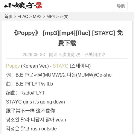
导航
首页
>
FLAC
>
MP3
>
MP4
> 正文
《Poppy》 [mp3][mp4][flac] [STAYC] 免
费下载
《P
2026-05-28
阅读 4 次浏览 次
已关闭评论
o
Poppy
 (Korean Ver.) - 
STAYC
 (스테이씨)
p
词：B.E.P/문서울(MUMW)/문다은(MUMW)/Co-sho
p
曲：B.E.P/FLYT/will.b
y》
[m
编曲：Rado/FLYT
p
STAYC girls it's going down
3]
跟平常不一样 这不像你
[m
평소완 달라 너답지 않아 yeah
p
걱정은 말고 rush outside
4]