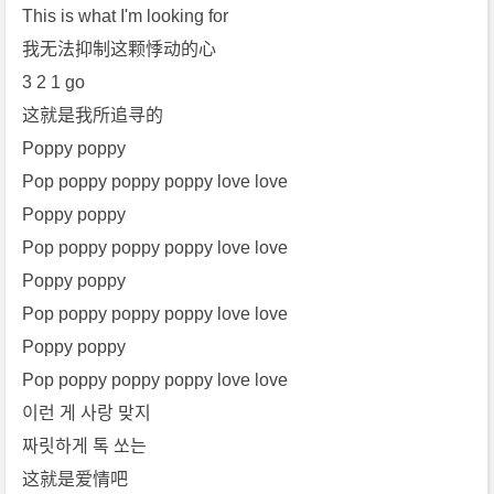
This is what I'm looking for
我无法抑制这颗悸动的心
3 2 1 go
这就是我所追寻的
Poppy poppy
Pop poppy poppy poppy love love
Poppy poppy
Pop poppy poppy poppy love love
Poppy poppy
Pop poppy poppy poppy love love
Poppy poppy
Pop poppy poppy poppy love love
이런 게 사랑 맞지
짜릿하게 톡 쏘는
这就是爱情吧