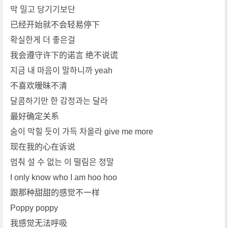
막 밀고 당기기보단
已经开始就不会轻易停下
확실한게 더 좋은걸
我会遵守许下的诺言 绝不说谎
지금 내 마음이 말하니까 yeah
不喜欢暧昧不清
달콤하기만 한 감정과는 달라
最好确定关系
숨이 막힐 듯이 가득 차올라 give me more
现在我的心在诉说
멈춰 설 수 없는 이 떨림은 정말
I only know who I am hoo hoo
跟那种甜甜的感觉不一样
Poppy poppy
我感觉无法呼吸