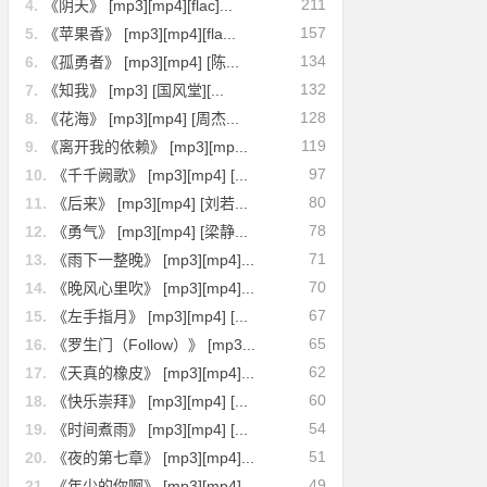
211
4.
《阴天》 [mp3][mp4][flac]...
157
5.
《苹果香》 [mp3][mp4][fla...
134
6.
《孤勇者》 [mp3][mp4] [陈...
132
7.
《知我》 [mp3] [国风堂][...
128
8.
《花海》 [mp3][mp4] [周杰...
119
9.
《离开我的依赖》 [mp3][mp...
97
10.
《千千阙歌》 [mp3][mp4] [...
80
11.
《后来》 [mp3][mp4] [刘若...
78
12.
《勇气》 [mp3][mp4] [梁静...
71
13.
《雨下一整晚》 [mp3][mp4]...
70
14.
《晚风心里吹》 [mp3][mp4]...
67
15.
《左手指月》 [mp3][mp4] [...
65
16.
《罗生门（Follow）》 [mp3...
62
17.
《天真的橡皮》 [mp3][mp4]...
60
18.
《快乐崇拜》 [mp3][mp4] [...
54
19.
《时间煮雨》 [mp3][mp4] [...
51
20.
《夜的第七章》 [mp3][mp4]...
49
21.
《年少的你啊》 [mp3][mp4]...