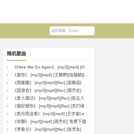
随机歌曲
《Here We Go Again》 [mp3][mp4] [Oliver Tree][David Guetta] 免费下载
《是你》 [mp3][mp4] [王赫野][张靓颖][梦然] 免费下载
《燕尾蝶》 [mp3][mp4][flac] [梁静茹] 免费下载
《园游会》 [mp3][mp4][flac] [周杰伦] 免费下载
《爱人错过》 [mp3][mp4][flac] [告五人] 免费下载
《我好想你》 [mp3][mp4][flac] [苏打绿] 免费下载
《若月亮没来》 [mp3][mp4] [王宇宙Leto][乔浚丞] 免费下载
《安静》 [mp3][mp4] [周杰伦] 免费下载
《李香兰》 [mp3][mp4][flac] [张学友] 免费下载