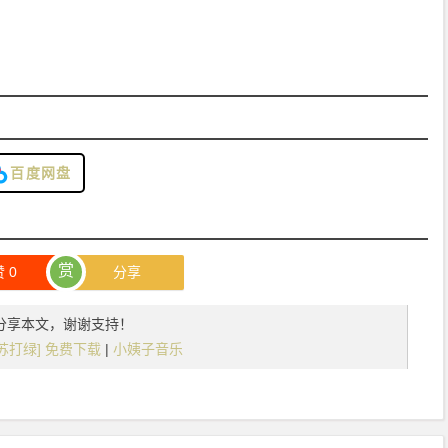
百度网盘
赏
赞
0
分享
分享本文，谢谢支持！
] [苏打绿] 免费下载
|
小姨子音乐