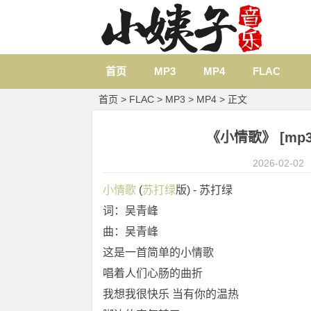
首页
MP3
MP4
FLAC
首页
>
FLAC
>
MP3
>
MP4
> 正文
《小情歌》 [mp3]
2026-02-02
小情歌
 (
苏打绿
版) - 苏打绿
词：吴青峰
曲：吴青峰
这是一首简单的小情歌
唱着人们心肠的曲折
我想我很快乐 当有你的温热