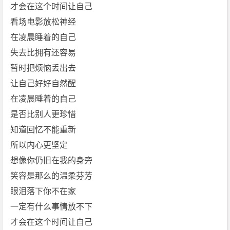
[m
才会在这个时间让自己
p
看场电影放松神经
4]
在凌晨睡着的自己
[f
失去比拥有还容易
l
暂时把烦恼丢出去
a
c]
让自己好好自然醒
[告
在凌晨睡着的自己
五
是否比别人更珍惜
人]
知道回忆不能重新
免
所以内心更坚定
费
下
想像你仍旧在我的身旁
载
笑容是那么的温柔芬芳
眼泪落下你不在家
一定有什么事情放不下
才会在这个时间让自己