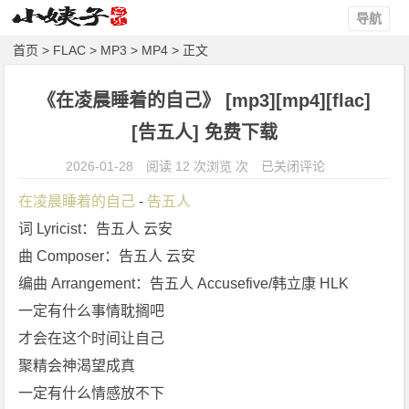
导航
首页
>
FLAC
>
MP3
>
MP4
> 正文
《在凌晨睡着的自己》 [mp3][mp4][flac]
[告五人] 免费下载
《在
2026-01-28
阅读 12 次浏览 次
已关闭评论
凌
在凌晨睡着的自己
 - 
告五人
晨
词 Lyricist：告五人 云安
睡
曲 Composer：告五人 云安
着
的
编曲 Arrangement：告五人 Accusefive/韩立康 HLK
自
一定有什么事情耽搁吧
己》
才会在这个时间让自己
[m
聚精会神渴望成真
p
一定有什么情感放不下
3]