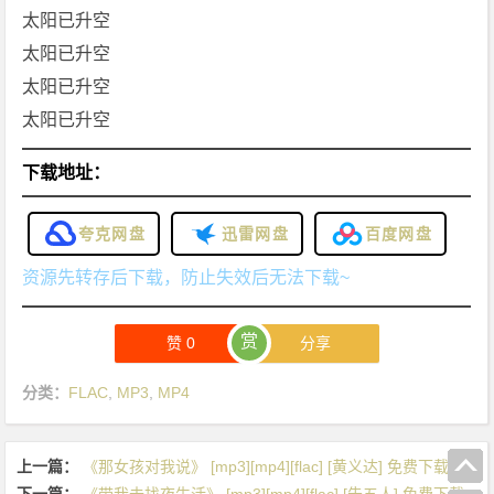
太阳已升空
太阳已升空
太阳已升空
太阳已升空
下载地址：
夸克网盘
迅雷网盘
百度网盘
资源先转存后下载，防止失效后无法下载~
赏
赞
0
分享
分类：
FLAC
,
MP3
,
MP4
上一篇：
《那女孩对我说》 [mp3][mp4][flac] [黄义达] 免费下载