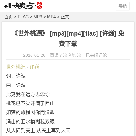
导航
首页
>
FLAC
>
MP3
>
MP4
> 正文
《世外桃源》 [mp3][mp4][flac] [许巍] 免
费下载
《世
2026-01-26
阅读 7 次浏览 次
已关闭评论
外
世外桃源
 - 
许巍
桃
词：许巍
源》
曲：许巍
[m
p
此刻我在远方思念你
3]
桃花已不觉开满了西山
[m
如梦的旅程因你而觉醒
p
涌出的泪水模糊我双眼
4]
从人间到天上 从天上再到人间
[f