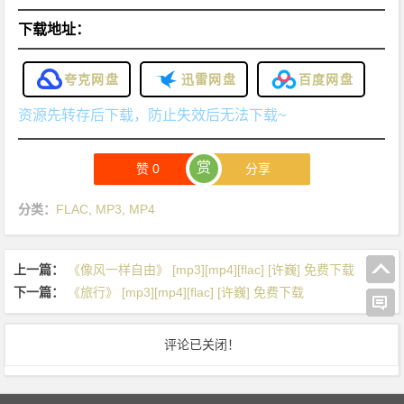
下载地址：
夸克网盘
迅雷网盘
百度网盘
资源先转存后下载，防止失效后无法下载~
赏
赞
0
分享
分类：
FLAC
,
MP3
,
MP4
上一篇：
《像风一样自由》 [mp3][mp4][flac] [许巍] 免费下载
下一篇：
《旅行》 [mp3][mp4][flac] [许巍] 免费下载
评论已关闭！