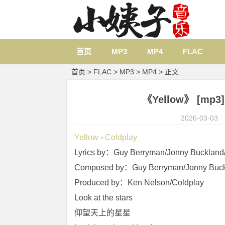
首页
MP3
MP4
FLAC
首页
>
FLAC
>
MP3
>
MP4
> 正文
《Yellow》 [mp3]
2026-03-03
Yellow
 - 
Coldplay
Lyrics by：Guy Berryman/Jonny Buckland/
Composed by：Guy Berryman/Jonny Buckla
Produced by：Ken Nelson/Coldplay
Look at the stars
仰望天上的星星