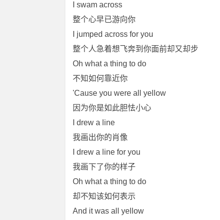
I swam across
整个心早已游向你
I jumped across for you
整个人急着想飞奔到你面前却又却步
Oh what a thing to do
不知如何靠近你
'Cause you were all yellow
因为你是如此胆怯小心
I drew a line
我画出你的肖像
I drew a line for you
我画下了你的样子
Oh what a thing to do
却不知该如何表示
And it was all yellow