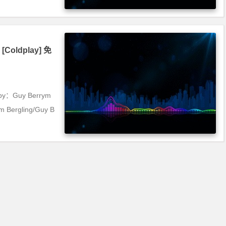
 [Coldplay] 免
s by：Guy Berrym
 Bergling/Guy B