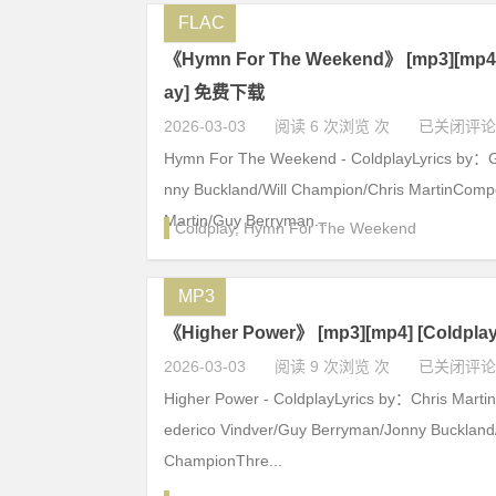
FLAC
《Hymn For The Weekend》 [mp3][mp4][f
ay] 免费下载
2026-03-03
阅读 6 次浏览 次
已关闭评论
Hymn For The Weekend - ColdplayLyrics by：
nny Buckland/Will Champion/Chris MartinCom
Martin/Guy Berryman...
Coldplay
,
Hymn For The Weekend
MP3
《Higher Power》 [mp3][mp4] [Coldp
2026-03-03
阅读 9 次浏览 次
已关闭评论
Higher Power - ColdplayLyrics by：Chris Martin
ederico Vindver/Guy Berryman/Jonny Buckland/
ChampionThre...