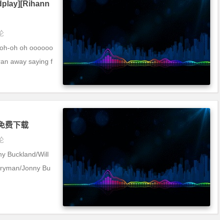
dplay][Rihann
论
ooh-oh oh oooooo
n away saying f
y] 免费下载
论
y Buckland/Will
ryman/Jonny Bu