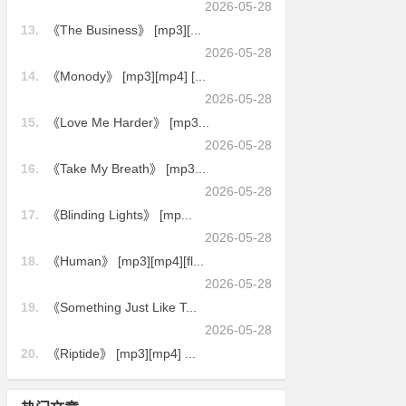
2026-05-28
13.
《The Business》 [mp3][...
2026-05-28
14.
《Monody》 [mp3][mp4] [...
2026-05-28
15.
《Love Me Harder》 [mp3...
2026-05-28
16.
《Take My Breath》 [mp3...
2026-05-28
17.
《Blinding Lights》 [mp...
2026-05-28
18.
《Human》 [mp3][mp4][fl...
2026-05-28
19.
《Something Just Like T...
2026-05-28
20.
《Riptide》 [mp3][mp4] ...