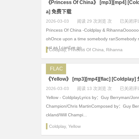
《Princess Of China》 [mp3][mp4] [Col
a] 免费下载
2026-03-03
阅读 29 次浏览 次
已关闭评
Princess Of China -Coldplay & RihannaOoooo
ohOnce upon a time somebody ranSomebody ra
ast as I canI've go...
Coldplay
,
Princess Of China
,
Rihanna
FLAC
《Yellow》 [mp3][mp4][flac] [Coldpla
2026-03-03
阅读 13 次浏览 次
已关闭评
Yellow - ColdplayLyrics by：Guy Berryman/Jonn
Champion/Chris MartinComposed by：Guy Ber
ckland/Will Champi...
Coldplay
,
Yellow