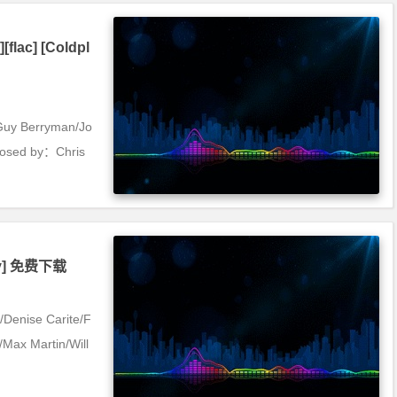
lac] [Coldpl
Guy Berryman/Jo
posed by：Chris
lay] 免费下载
/Denise Carite/F
Max Martin/Will