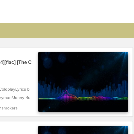
][flac] [The C
oldplayLyrics b
rryman/Jonny Bu
nsmokers