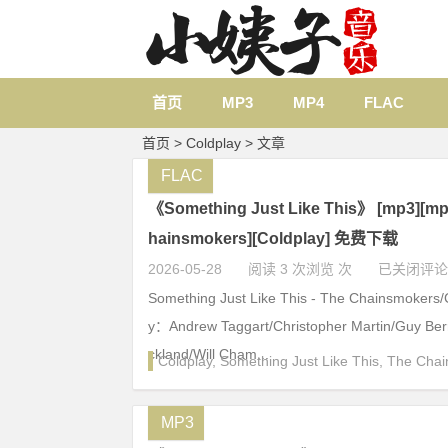
首页
MP3
MP4
FLAC
首页
> Coldplay > 文章
FLAC
《Something Just Like This》 [mp3][mp4
hainsmokers][Coldplay] 免费下载
2026-05-28
阅读 3 次浏览 次
已关闭评论
Something Just Like This - The Chainsmokers/C
y：Andrew Taggart/Christopher Martin/Guy Be
ckland/Will Cham...
Coldplay
,
Something Just Like This
,
The Chai
MP3