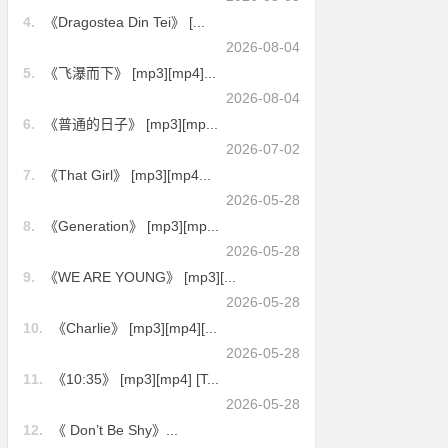
4.
《Dragostea Din Tei》 [...
2026-08-04
5.
《飞瀑而下》 [mp3][mp4]...
2026-08-04
6.
《普通的日子》 [mp3][mp...
2026-07-02
7.
《That Girl》 [mp3][mp4...
2026-05-28
8.
《Generation》 [mp3][mp...
2026-05-28
9.
《WE ARE YOUNG》 [mp3][...
2026-05-28
10.
《Charlie》 [mp3][mp4][...
2026-05-28
11.
《10:35》 [mp3][mp4] [T...
2026-05-28
12.
《 Don’t Be Shy》...