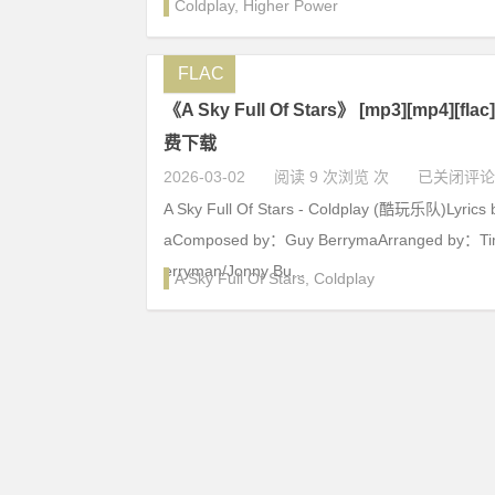
Coldplay
,
Higher Power
FLAC
《A Sky Full Of Stars》 [mp3][mp4][flac]
费下载
2026-03-02
阅读 9 次浏览 次
已关闭评论
A Sky Full Of Stars - Coldplay (酷玩乐队)Lyric
aComposed by：Guy BerrymaArranged by：Tim
erryman/Jonny Bu...
A Sky Full Of Stars
,
Coldplay