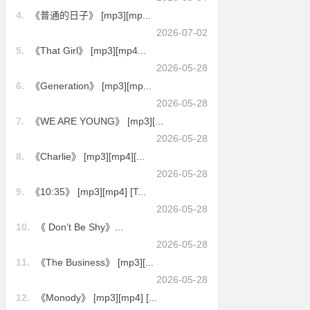
4.
《普通的日子》 [mp3][mp...
2026-07-02
5.
《That Girl》 [mp3][mp4...
2026-05-28
6.
《Generation》 [mp3][mp...
2026-05-28
7.
《WE ARE YOUNG》 [mp3][...
2026-05-28
8.
《Charlie》 [mp3][mp4][...
2026-05-28
9.
《10:35》 [mp3][mp4] [T...
2026-05-28
10.
《 Don’t Be Shy》...
2026-05-28
11.
《The Business》 [mp3][...
2026-05-28
12.
《Monody》 [mp3][mp4] [...