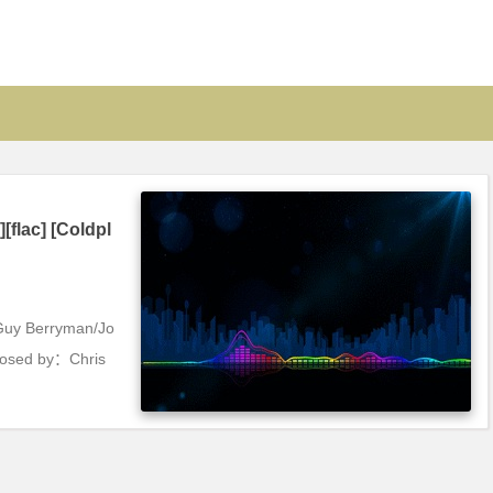
lac] [Coldpl
Guy Berryman/Jo
posed by：Chris