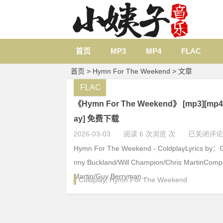
首页
MP3
MP4
FLAC
首页
> Hymn For The Weekend > 文章
FLAC
《Hymn For The Weekend》 [mp3][mp4][f
ay] 免费下载
2026-03-03
阅读 6 次浏览 次
已关闭评论
Hymn For The Weekend - ColdplayLyrics by：
nny Buckland/Will Champion/Chris MartinCom
Martin/Guy Berryman...
Coldplay
,
Hymn For The Weekend