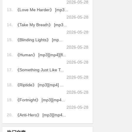
2026-05-28
13.
《Love Me Harder》 [mp3...
2026-05-28
14.
《Take My Breath》 [mp3...
2026-05-28
15.
《Blinding Lights》 [mp...
2026-05-28
16.
《Human》 [mp3][mp4][fl...
2026-05-28
17.
《Something Just Like T...
2026-05-28
18.
《Riptide》 [mp3][mp4] ...
2026-05-28
19.
《Fortnight》 [mp3][mp4...
2026-05-28
20.
《Anti-Hero》 [mp3][mp4...