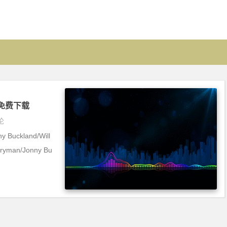
y] 免费下载
论
y Buckland/Will
ryman/Jonny Bu