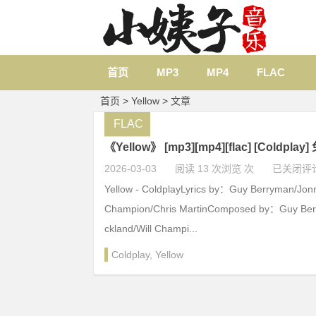
首页
MP3
MP4
FLAC
首页
> Yellow > 文章
FLAC
《Yellow》 [mp3][mp4][flac] [Coldpla
2026-03-03
阅读 13 次浏览 次
已关闭评
Yellow - ColdplayLyrics by：Guy Berryman/Jonn
Champion/Chris MartinComposed by：Guy Ber
ckland/Will Champi...
Coldplay
,
Yellow