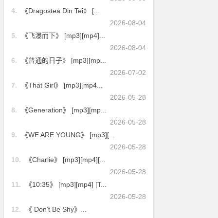
4.
《Dragostea Din Tei》 [...
2026-08-04
5.
《飞瀑而下》 [mp3][mp4]...
2026-08-04
6.
《普通的日子》 [mp3][mp...
2026-07-02
7.
《That Girl》 [mp3][mp4...
2026-05-28
8.
《Generation》 [mp3][mp...
2026-05-28
9.
《WE ARE YOUNG》 [mp3][...
2026-05-28
10.
《Charlie》 [mp3][mp4][...
2026-05-28
11.
《10:35》 [mp3][mp4] [T...
2026-05-28
12.
《 Don’t Be Shy》...