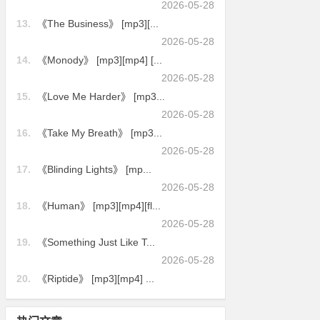
2026-05-28
13.
《The Business》 [mp3][...
2026-05-28
14.
《Monody》 [mp3][mp4] [...
2026-05-28
15.
《Love Me Harder》 [mp3...
2026-05-28
16.
《Take My Breath》 [mp3...
2026-05-28
17.
《Blinding Lights》 [mp...
2026-05-28
18.
《Human》 [mp3][mp4][fl...
2026-05-28
19.
《Something Just Like T...
2026-05-28
20.
《Riptide》 [mp3][mp4] ...