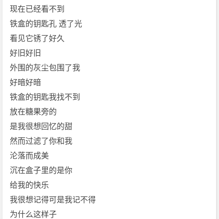
现在已经看不到
铁盒的钥匙孔 透了光
看见它锈了好久
好旧好旧
外围的灰尘包围了我
好暗好暗
铁盒的钥匙我找不到
放在糖果旁的
是我很想回忆的甜
然而过滤了你和我
沦落而成美
沉在盒子里的是你
给我的快乐
我很想记得可是我记不得
为什么这样子