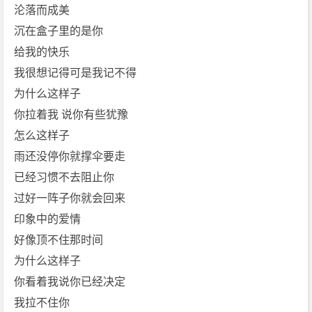
沦落而成美
沉在盒子里的是你
给我的快乐
我很想记得可是我记不得
为什么这样子
你拉着我 说你有些犹豫
怎么这样子
雨还没停你就撑伞要走
已经习惯不去阻止你
过好一阵子你就会回来
印象中的爱情
好像顶不住那时间
为什么这样子
你看着我说你已经决定
我拉不住你