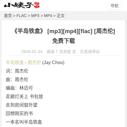
导航
首页
>
FLAC
>
MP3
>
MP4
> 正文
《半岛铁盒》 [mp3][mp4][flac] [周杰伦]
免费下载
《半
2026-01-24
阅读 7 次浏览 次
已关闭评论
岛
半岛铁盒
 - 
周杰伦
 (Jay Chou)
铁
词：周杰伦
盒》
曲：周杰伦
[m
p
编曲：林迈可
3]
走廊灯关上 书包放
[m
走到房间窗外望
p
回想刚买的书
4]
一本名叫半岛铁盒
[f