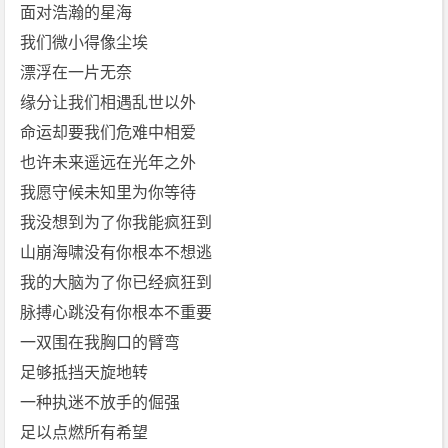
E.
面对浩瀚的星海
M.
我们微小得像尘埃
邓
漂浮在一片无奈
紫
缘分让我们相遇乱世以外
棋]
命运却要我们危难中相爱
免
费
也许未来遥远在光年之外
下
我愿守候未知里为你等待
载
我没想到为了你我能疯狂到
山崩海啸没有你根本不想逃
我的大脑为了你已经疯狂到
脉搏心跳没有你根本不重要
一双围在我胸口的臂弯
足够抵挡天旋地转
一种执迷不放手的倔强
足以点燃所有希望