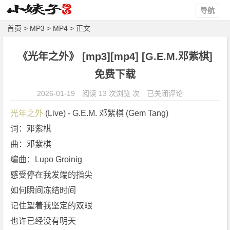
导航
首页
>
MP3
>
MP4
> 正文
《光年之外》 [mp3][mp4] [G.E.M.邓紫棋]
免费下载
《光
2026-01-19
阅读 13 次浏览 次
已关闭评论
年
光年之外
 (Live) - G.E.M. 邓紫棋 (Gem Tang)
之
词：邓紫棋
外》
曲：邓紫棋
[m
p
编曲：Lupo Groinig
3]
感受停在我发端的指尖
[m
如何瞬间冻结时间
p
记住望着我坚定的双眼
4]
也许已经没有明天
[G.