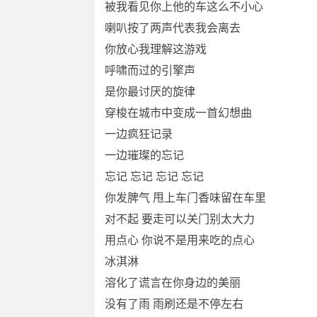
被我看见你上他的车这么不小心
喇叭按了两声代表我会离去
你放心我理解这游戏
呼啸而过的引擎声
是你最讨厌的旋律
穿梭在城市中变成一首幻想曲
一边疯狂记录
一边璀璨的忘记
忘记 忘记 忘记 忘记
你发脾气 甩上车门香味留在车里
对不起 要走可以关门别太大力
用点心 你说不是用来吃的点心
冰淇淋
溶化了谎言在你身边的美丽
没有了雨 雨刷还是不停左右