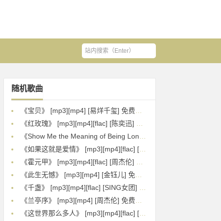
随机歌曲
《宝贝》 [mp3][mp4] [易烊千玺] 免费下载
《红玫瑰》 [mp3][mp4][flac] [陈奕迅] 免费下载
《Show Me the Meaning of Being Lonely》 [mp3][mp4][flac] [Backstreet Boys] 免费下载
《如果这就是爱情》 [mp3][mp4][flac] [张靓颖] 免费下载
《霍元甲》 [mp3][mp4][flac] [周杰伦] 免费下载
《此生无憾》 [mp3][mp4] [金钰儿] 免费下载
《千盏》 [mp3][mp4][flac] [SING女团] 免费下载
《兰亭序》 [mp3][mp4] [周杰伦] 免费下载
《这世界那么多人》 [mp3][mp4][flac] [莫文蔚] 免费下载