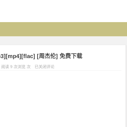
[mp4][flac] [周杰伦] 免费下载
阅读 9 次浏览 次
已关闭评论