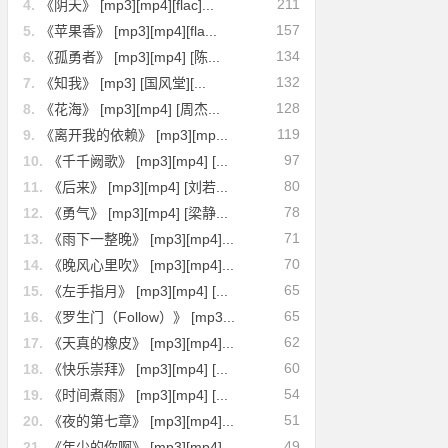
211
4.
《阴天》 [mp3][mp4][flac]...
157
5.
《苹果香》 [mp3][mp4][fla...
134
6.
《孤勇者》 [mp3][mp4] [陈...
132
7.
《知我》 [mp3] [国风堂][...
128
8.
《花海》 [mp3][mp4] [周杰...
119
9.
《离开我的依赖》 [mp3][mp...
97
10.
《千千阙歌》 [mp3][mp4] [...
80
11.
《后来》 [mp3][mp4] [刘若...
78
12.
《勇气》 [mp3][mp4] [梁静...
71
13.
《雨下一整晚》 [mp3][mp4]...
70
14.
《晚风心里吹》 [mp3][mp4]...
65
15.
《左手指月》 [mp3][mp4] [...
65
16.
《罗生门（Follow）》 [mp3...
62
17.
《天真的橡皮》 [mp3][mp4]...
60
18.
《快乐崇拜》 [mp3][mp4] [...
54
19.
《时间煮雨》 [mp3][mp4] [...
51
20.
《夜的第七章》 [mp3][mp4]...
49
21.
《年少的你啊》 [mp3][mp4]...