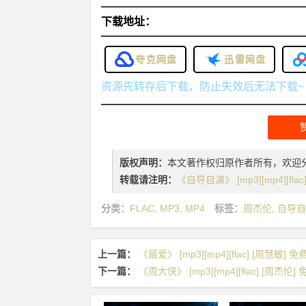
下载地址：
夸克网盘
迅雷网盘
资源先转存后下载，防止失效后无法下载~
版权声明：
本文著作权归原作者所有，欢迎
转载请注明：
《自导自演》 [mp3][mp4][fl
分类：
FLAC
,
MP3
,
MP4
标签：
周杰伦
,
自导自
上一篇：
《最爱》 [mp3][mp4][flac] [周慧敏] 
下一篇：
《周大侠》 [mp3][mp4][flac] [周杰伦