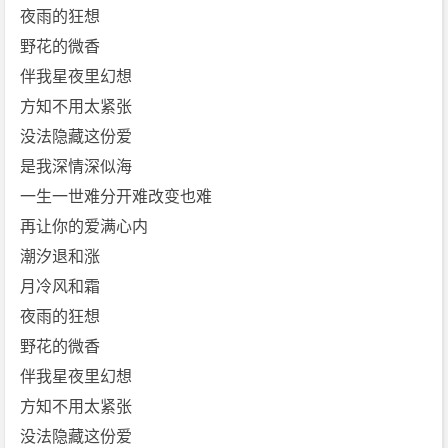
夜雨的狂想
野花的微香
伴我星夜里幻想
方知不用太紧张
没法隐藏这份爱
是我深情深似海
一生一世难分开难改变也难
再让你的爱满心内
潮汐退和涨
月冷风和霜
夜雨的狂想
野花的微香
伴我星夜里幻想
方知不用太紧张
没法隐藏这份爱