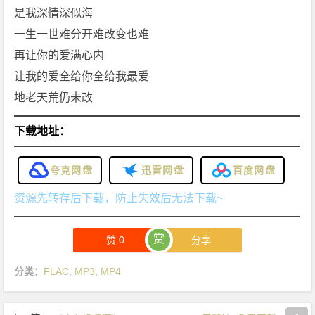
是我深情深似海
一生一世难分开难改变也难
再让你的爱满心内
让我的爱全给你全给我最爱
地老天荒仍未改
下载地址：
夸克网盘
迅雷网盘
百度网盘
资源先转存后下载，防止失效后无法下载~
赏
赞
0
分享
分类：
FLAC
,
MP3
,
MP4