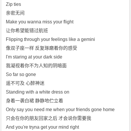
费
Zip ties
下
亲密无间
载
Make you wanna miss your flight
让你希望能错过航班
Flipping through your feelings like a gemini
像双子座一样 反复琢磨着你的感受
I'm staring at your dark side
我凝视着你不为人知的阴暗面
So far so gone
遥不可及 心醉神迷
Standing with a white dress on
身着一袭白裙 静静地伫立着
Only say you need me when your friends gone home
只会在你的朋友回家之后 才会说你需要我
And you're tryna get your mind right