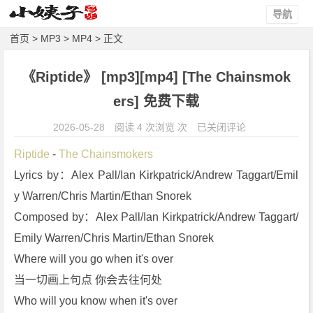
导航
首页
>
MP3
>
MP4
> 正文
《Riptide》 [mp3][mp4] [The Chainsmok
ers] 免费下载
《R
2026-05-28
阅读 4 次浏览 次
已关闭评论
i
Riptide
 - 
The Chainsmokers
p
Lyrics by：Alex Pall/Ian Kirkpatrick/Andrew Taggart/Emil
t
y Warren/Chris Martin/Ethan Snorek
i
d
Composed by：Alex Pall/Ian Kirkpatrick/Andrew Taggart/
e》
Emily Warren/Chris Martin/Ethan Snorek
[m
Where will you go when it's over
p
当一切画上句点 你会去往何处
3]
Who will you know when it's over
[m