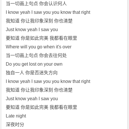
p
当一切画上句点 你会认识何人
4]
I know yeah I saw you you know that right
[T
我知道 你让我印象深刻 你也清楚
h
Just know yeah I saw you
e
要知道 你是如此完美 我都看在眼里
C
h
Where will you go when it's over
a
当一切画上句点 你会去往何处
i
Do you get lost on your own
n
独自一人 你是否迷失方向
s
I know yeah I saw you you know that right
m
o
我知道 你让我印象深刻 你也清楚
k
Just know yeah I saw you
e
要知道 你是如此完美 我都看在眼里
r
Late night
s]
深夜时分
免