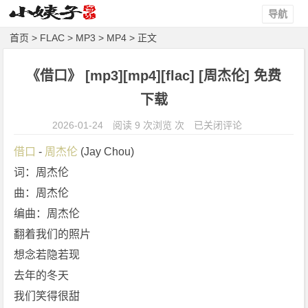
导航
首页
>
FLAC
>
MP3
>
MP4
> 正文
《借口》 [mp3][mp4][flac] [周杰伦] 免费
下载
《借
2026-01-24
阅读 9 次浏览 次
已关闭评论
口》
借口
 - 
周杰伦
 (Jay Chou)
[m
词：周杰伦
p
曲：周杰伦
3]
[m
编曲：周杰伦
p
翻着我们的照片
4]
想念若隐若现
[f
去年的冬天
l
我们笑得很甜
a