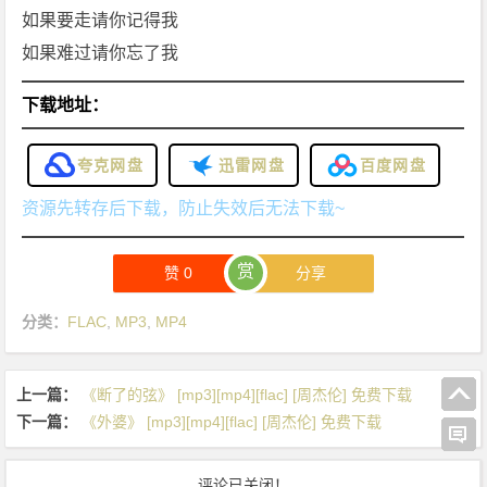
如果要走请你记得我
如果难过请你忘了我
下载地址：
夸克网盘
迅雷网盘
百度网盘
资源先转存后下载，防止失效后无法下载~
赏
赞
0
分享
分类：
FLAC
,
MP3
,
MP4
上一篇：
《断了的弦》 [mp3][mp4][flac] [周杰伦] 免费下载
下一篇：
《外婆》 [mp3][mp4][flac] [周杰伦] 免费下载
评论已关闭！