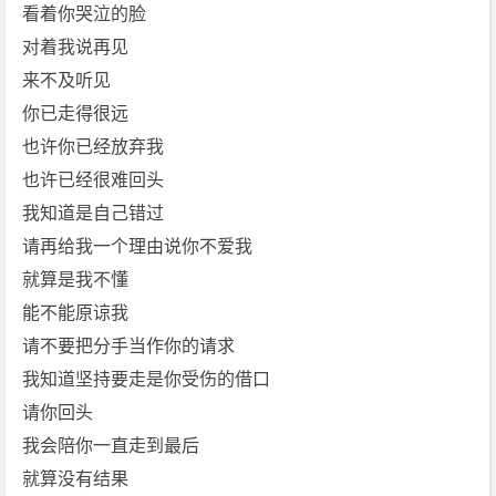
c]
看着你哭泣的脸
[周
对着我说再见
杰
来不及听见
伦]
你已走得很远
免
也许你已经放弃我
费
下
也许已经很难回头
载
我知道是自己错过
请再给我一个理由说你不爱我
就算是我不懂
能不能原谅我
请不要把分手当作你的请求
我知道坚持要走是你受伤的借口
请你回头
我会陪你一直走到最后
就算没有结果