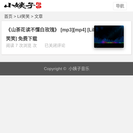
导航
首页
> Lil笑笑 > 文章
《山茶花读不懂白玫瑰》 [mp3][mp4] [Lil
笑笑] 免费下载
《山
阅读 7 次浏览 次
已关闭评论
茶
花
读
Copyright © 小姨子音乐
不
懂
白
玫
瑰》
[m
p
3]
[m
p
4]