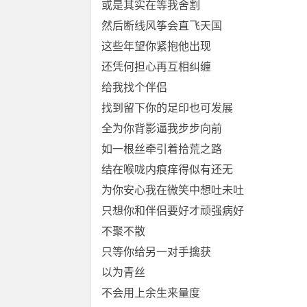
或是其实在等我舍割
然后断线风筝会直飞天国
这些年望你紧抱他出现
还凭何担心再互相纠缠
给我找个伴侣
找到留下你的足印也可发展
全为你背影逼我步步向前
如一根丝牵引着拾荒之路
结在喉咙内痕痒得似有还无
为你安心我在微笑中想吐未吐
只想你和伴侣要好才顽强病好
不聚不散
只等你给另一对手擒获
以为青丝
不会用上余生来量度