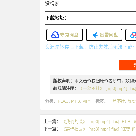
没绳索
下载地址：
夸克网盘
迅雷网盘
资源先转存后下载，防止失效后无法下载~
版权声明：
本文著作权归原作者所有，欢迎
转载请注明：
《一丝不挂》 [mp3][mp4][fl
分类：
FLAC
,
MP3
,
MP4
标签：
一丝不挂
,
陈奕
上一篇：
《我们的爱》 [mp3][mp4][flac] [F.I
下一篇：
《最佳损友》 [mp3][mp4][flac] [陈奕