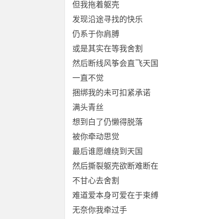
但我拖着躯壳
发现沿途寻找的快乐
仍系于你肩膊
或是其实在等我舍割
然后断线风筝会直飞天国
一直不觉
捆绑我的未可扣紧承诺
满头青丝
想到白了仍懒得脱落
被你牵动思觉
最后谁愿缠绕到天国
然后撕裂躯壳欲断难断在
不甘心去舍割
难道爱本身可爱在于束缚
无奈你我牵过手