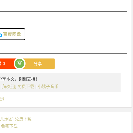
百度网盘
赏
赞
0
分享
分享本文，谢谢支持！
ac] [陈奕迅] 免费下载
|
小姨子音乐
迅
.R.飞儿乐团] 免费下载
迅] 免费下载