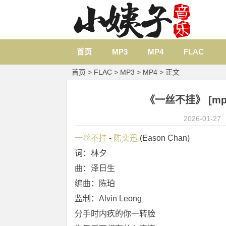
首页
MP3
MP4
FLAC
首页
>
FLAC
>
MP3
>
MP4
> 正文
《一丝不挂》 [mp3]
2026-01-27
一丝不挂
 - 
陈奕迅
 (Eason Chan)
词：林夕
曲：泽日生
编曲：陈珀
监制：Alvin Leong
分手时内疚的你一转脸