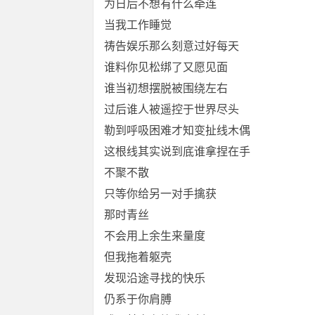
为日后不想有什么牵连
当我工作睡觉
祷告娱乐那么刻意过好每天
谁料你见松绑了又愿见面
谁当初想摆脱被围绕左右
过后谁人被遥控于世界尽头
勒到呼吸困难才知变扯线木偶
这根线其实说到底谁拿捏在手
不聚不散
只等你给另一对手擒获
那时青丝
不会用上余生来量度
但我拖着躯壳
发现沿途寻找的快乐
仍系于你肩膊