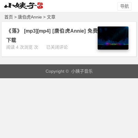
导航
首页
> 唐伯虎Annie > 文章
《落》 [mp3][mp4] [唐伯虎Annie] 免费
下载
《落》
阅读 4 次浏览 次
已关闭评论
[m
p
3]
Copyright © 小姨子音乐
[m
p
4]
[唐
伯
虎
A
n
n
i
e]