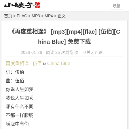
导航
首页
>
FLAC
>
MP3
>
MP4
> 正文
《再度重相逢》 [mp3][mp4][flac] [伍佰][C
hina Blue] 免费下载
《再
2026-01-26
阅读 25 次浏览 次
已关闭评论
度
再度重相逢
 - 
伍佰
 & 
China Blue
重
词：伍佰
相
曲：伍佰
逢》
[m
你说人生如梦
p
我说人生如秀
3]
哪有什么不同
[m
不都一样朦胧
p
朦胧中有你
4]