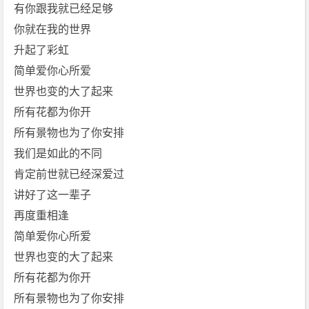
[f
有你跟我就已经足够
l
你就在我的世界
a
升起了彩虹
c]
简单爱你心所爱
[伍
世界也变的大了起来
佰]
[C
所有花都为你开
h
所有景物也为了你安排
i
我们是如此的不同
n
肯定前世就已经深爱过
a
讲好了这一辈子
B
l
再度重相逢
u
简单爱你心所爱
e]
世界也变的大了起来
免
所有花都为你开
费
所有景物也为了你安排
下