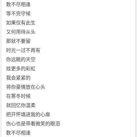
载
数不尽相逢
等不完守候
如果仅有此生
又何用待从头
那就不要留
时光一过不再有
你远眺的天空
挂更多的彩虹
我会紧紧的
将你豪情放在心头
在寒冬时候
就回忆你温柔
把开怀填进我的心扉
伤心也是带着微笑的眼泪
数不尽相逢