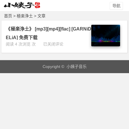
导航
首页
> 極楽浄土 > 文章
《極楽浄土》 [mp3][mp4][flac] [GARNiD
ELiA] 免费下载
《極
阅读 4 次浏览 次
已关闭评论
楽
浄
土》
Copyright © 小姨子音乐
[m
p
3]
[m
p
4]
[f
l
a
c]
[G