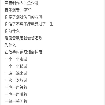
[m
声音制作人：金少刚
p
音乐混音：李军
4]
你忘了划过伤口的冷风
[f
你信了不痛不痒就算过了一生
l
你为什么
a
c]
看见雪飘落就会想唱歌
[福
为什么
禄
在放手时刻眼泪会掉落
寿
一个一个走过
F
一个一个错过
l
o
一遍一遍来过
r
一次一次放过
u
一声一声笑着
i
一声一声吼着
t
一幕一幕闪着
S