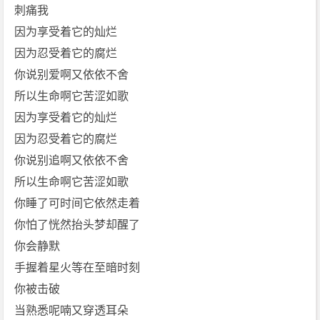
h
刺痛我
o
因为享受着它的灿烂
w]
因为忍受着它的腐烂
免
你说别爱啊又依依不舍
费
所以生命啊它苦涩如歌
下
载
因为享受着它的灿烂
因为忍受着它的腐烂
你说别追啊又依依不舍
所以生命啊它苦涩如歌
你睡了可时间它依然走着
你怕了恍然抬头梦却醒了
你会静默
手握着星火等在至暗时刻
你被击破
当熟悉呢喃又穿透耳朵