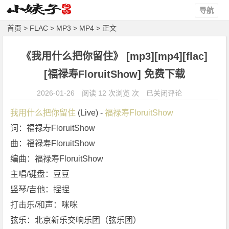
导航
首页
>
FLAC
>
MP3
>
MP4
> 正文
《我用什么把你留住》 [mp3][mp4][flac]
[福禄寿FloruitShow] 免费下载
《我
2026-01-26
阅读 12 次浏览 次
已关闭评论
用
我用什么把你留住
 (Live) - 
福禄寿FloruitShow
什
词：福禄寿FloruitShow
么
曲：福禄寿FloruitShow
把
你
编曲：福禄寿FloruitShow
留
主唱/键盘：豆豆
住》
竖琴/吉他：捏捏
[m
打击乐/和声：咪咪
p
弦乐：北京新乐交响乐团（弦乐团）
3]