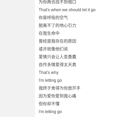
为你再也找不到借口
That's when we should let it go
你是呼吸的空气
脱离不了的地心引力
在我生命中
曾经是我存在的原因
或许就像他们说
爱情只会让人变愚蠢
自作多情爱得太天真
That's why
I'm letting go
我终于舍得为你放开手
因为爱你爱到我心痛
但你却不懂
I'm letting go