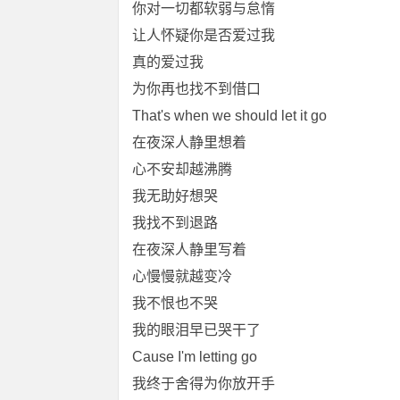
你对一切都软弱与怠惰
让人怀疑你是否爱过我
真的爱过我
为你再也找不到借口
That's when we should let it go
在夜深人静里想着
心不安却越沸腾
我无助好想哭
我找不到退路
在夜深人静里写着
心慢慢就越变冷
我不恨也不哭
我的眼泪早已哭干了
Cause I'm letting go
我终于舍得为你放开手