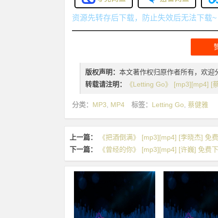
资源先转存后下载，防止失效后无法下载~
版权声明：
本文著作权归原作者所有，欢迎
转载请注明：
《Letting Go》 [mp3][mp4
分类：
MP3
,
MP4
标签：
Letting Go
,
蔡健雅
上一篇：
《把酒倒满》 [mp3][mp4] [李晓杰] 免
下一篇：
《曾经的你》 [mp3][mp4] [许巍] 免费