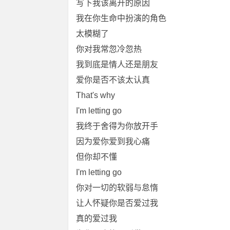
写下我该离开的原因
我在你生命中扮演的角色
太模糊了
你对我常忽冷忽热
我到底是情人还是朋友
爱你是否不该太认真
That's why
I'm letting go
我终于舍得为你放开手
因为爱你爱到我心痛
但你却不懂
I'm letting go
你对一切的软弱与怠惰
让人怀疑你是否爱过我
真的爱过我