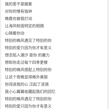
我的爱不是圈套
对你的情有独钟
晚霞也被我打动
让海风制造特定的相拥
心随着你动
特别的晚风遇见了特别的你
特别的爱只因为你才有意义
想念陷入潮汐 是你 的魔力
想和你走过每个四季更替
特别的晚风搭配上特别的你
让这个夜晚显得格外美丽
你闯进我的心 泛起了涟漪
我小心翼翼收藏起我们的回忆
特别的晚风遇见了特别的你
特别的爱只因为你才有意义