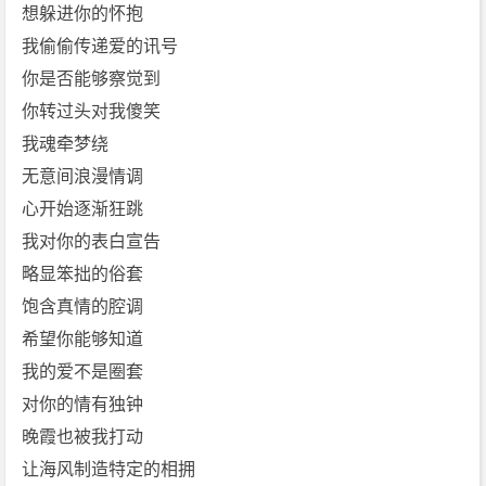
[陆
想躲进你的怀抱
杰]
我偷偷传递爱的讯号
免
你是否能够察觉到
费
你转过头对我傻笑
下
我魂牵梦绕
载
无意间浪漫情调
心开始逐渐狂跳
我对你的表白宣告
略显笨拙的俗套
饱含真情的腔调
希望你能够知道
我的爱不是圈套
对你的情有独钟
晚霞也被我打动
让海风制造特定的相拥