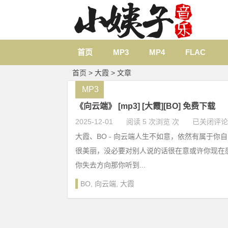
首页
MP3
MP4
FLAC
首页
> 大霞 > 文章
MP3
《向云端》 [mp3] [大霞][BO] 免费下载
2025-12-01
阅读 5 次浏览 次
已关闭评论
大霞、BO - 向云端人生不如意，依然有属于你
很美丽，没必要对别人说的话很在意或许你现在
你失去方向那你听到...
BO
,
向云端
,
大霞