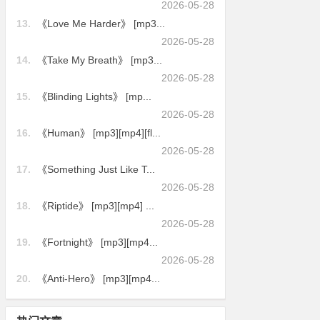
2026-05-28
13.
《Love Me Harder》 [mp3...
2026-05-28
14.
《Take My Breath》 [mp3...
2026-05-28
15.
《Blinding Lights》 [mp...
2026-05-28
16.
《Human》 [mp3][mp4][fl...
2026-05-28
17.
《Something Just Like T...
2026-05-28
18.
《Riptide》 [mp3][mp4] ...
2026-05-28
19.
《Fortnight》 [mp3][mp4...
2026-05-28
20.
《Anti-Hero》 [mp3][mp4...