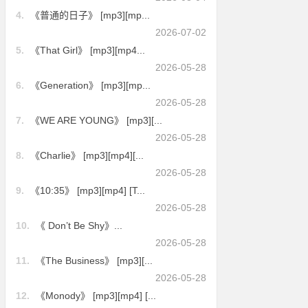
4.
《普通的日子》 [mp3][mp...
2026-07-02
5.
《That Girl》 [mp3][mp4...
2026-05-28
6.
《Generation》 [mp3][mp...
2026-05-28
7.
《WE ARE YOUNG》 [mp3][...
2026-05-28
8.
《Charlie》 [mp3][mp4][...
2026-05-28
9.
《10:35》 [mp3][mp4] [T...
2026-05-28
10.
《 Don’t Be Shy》...
2026-05-28
11.
《The Business》 [mp3][...
2026-05-28
12.
《Monody》 [mp3][mp4] [...