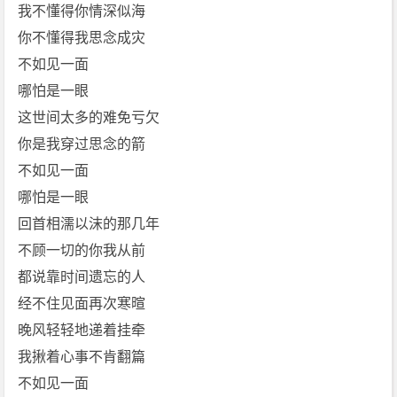
[海
我不懂得你情深似海
来
你不懂得我思念成灾
阿
不如见一面
木]
哪怕是一眼
免
这世间太多的难免亏欠
费
下
你是我穿过思念的箭
载
不如见一面
哪怕是一眼
回首相濡以沫的那几年
不顾一切的你我从前
都说靠时间遗忘的人
经不住见面再次寒暄
晚风轻轻地递着挂牵
我揪着心事不肯翻篇
不如见一面