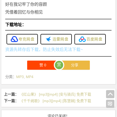
好在我记牢了你的容颜
凭借着回忆与你相见
下载地址：
夸克网盘
迅雷网盘
百度网盘
资源先转存后下载，防止失效后无法下载~
赏
赞
0
分享
分类：
MP3
,
MP4
上一篇：
《红山果》 [mp3][mp4] [安与骑兵] 免费下载
下一篇：
《千千阙歌》 [mp3][mp4] [陈慧娴] 免费下载
评论已关闭！