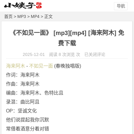
导航
首页
>
MP3
>
MP4
> 正文
《不如见一面》 [mp3][mp4] [海来阿木] 免
费下载
《不
2025-12-01
阅读 8 次浏览 次
已关闭评论
如
海来阿木
 - 
不如见一面
 (春晚独唱版)
见
作词：海来阿木
一
作曲：海来阿木
面》
[m
编曲：海来阿木、色特比且
p
录混：曲比阿且
3]
OP：坚诚文化
[m
他们说提起我你沉默
p
常借着酒意分着对错
4]