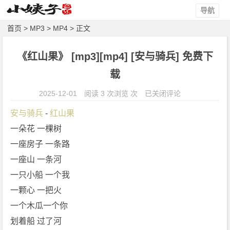
导航
首页
>
MP3
>
MP4
> 正文
《红山果》 [mp3][mp4] [安与骑兵] 免费下
载
《红
2025-12-01
阅读 3 次浏览 次
已关闭评论
山
安与骑兵
 - 
红山果
果》
一朵花 一棵树
[m
一座房子 一条路
p
3]
一座山 一条河
[m
一只小船 一个我
p
一颗心 一把火
4]
一个木瓜一个你
[安
划着船 过了河
与