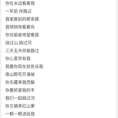
骑
你在水边看着我
兵]
一年前 你路过
免
我家屋前的那条路
费
我悄悄地看着你
下
你也偷偷地望着我
载
绕过山 趟过河
三天五天你装路过
你心里早有我
我要你现在就告诉我
南山野花开满坡
你东藏来我西躲
你要抓紧我的手
我们一起趟过河
你又摘来红山果
一颗一颗送给我