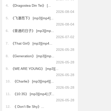
4.
《Dragostea Din Tei》 [...
2026-08-04
5.
《飞瀑而下》 [mp3][mp4]...
2026-08-04
6.
《普通的日子》 [mp3][mp...
2026-07-02
7.
《That Girl》 [mp3][mp4...
2026-05-28
8.
《Generation》 [mp3][mp...
2026-05-28
9.
《WE ARE YOUNG》 [mp3][...
2026-05-28
10.
《Charlie》 [mp3][mp4][...
2026-05-28
11.
《10:35》 [mp3][mp4] [T...
2026-05-28
12.
《 Don’t Be Shy》...