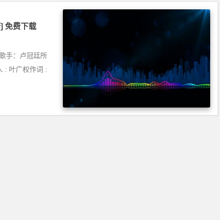
蔚] 免费下载
曲歌手：卢冠廷所
人 : 叶广权作词 :