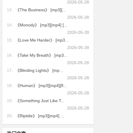
2026-05-28
13.
《The Business》 [mp3][...
2026-05-28
14.
《Monody》 [mp3][mp4] [...
2026-05-28
15.
《Love Me Harder》 [mp3...
2026-05-28
16.
《Take My Breath》 [mp3...
2026-05-28
17.
《Blinding Lights》 [mp...
2026-05-28
18.
《Human》 [mp3][mp4][fl...
2026-05-28
19.
《Something Just Like T...
2026-05-28
20.
《Riptide》 [mp3][mp4] ...