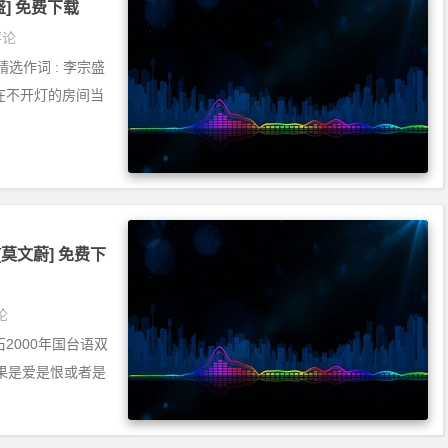
宗盛] 免费下载
评论
精选作词 : 李宗盛
阴天 在不开灯的房间当
][莫文蔚] 免费下
论
2000年国台语双
果是爱是恨或者是