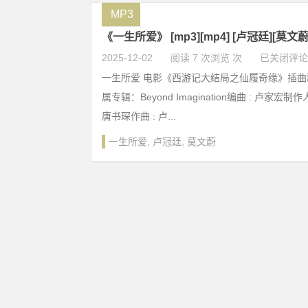
MP3
《一生所爱》 [mp3][mp4] [卢冠廷][莫文
2025-12-02
阅读 7 次浏览 次
已关闭评论
一生所爱 电影《西游记大结局之仙履奇缘》插
属专辑：Beyond Imagination编曲 : 卢家宏制作
唐书琛作曲 : 卢...
一生所爱
,
卢冠廷
,
莫文蔚