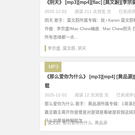
《阴天》 [mp3][mp4][flac] [莫文蔚][李
2025-12-02
阅读 211 次浏览 次
已关闭
阴天 歌手：莫文蔚所属专辑：就 i Karen 莫文蔚
作曲 : 李宗盛/Mac Chew编曲 : Mac Chew
所有思绪都一点...
李宗盛
,
莫文蔚
,
阴天
MP3
《那么爱你为什么》 [mp3][mp4] [黄品源
载
2025-12-02
阅读 12 次浏览 次
已关闭评
那么爱你为什么 歌手：黄品源所属专辑：1哥滚石
赢总霸主离开你是傻是对是错是看破是软弱这结
什么如果是种解脱怎...
莫文蔚
,
那么爱你为什么
,
黄品源