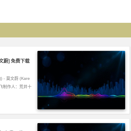
[莫文蔚] 免费下载
 莫文蔚 (Kare
曲：彭飞制作人：荒井十