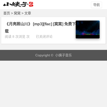
导航
首页
> 窝窝 > 文章
《月亮照山川》 [mp3][flac] [窝窝] 免费下
载
《月
阅读 8 次浏览 次
已关闭评论
亮
照
山
Copyright © 小姨子音乐
川》
[m
p
3]
[f
l
a
c]
[窝
窝]
免