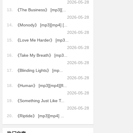
2026-05-28
13.
《The Business》 [mp3][...
2026-05-28
14.
《Monody》 [mp3][mp4] [...
2026-05-28
15.
《Love Me Harder》 [mp3...
2026-05-28
16.
《Take My Breath》 [mp3...
2026-05-28
17.
《Blinding Lights》 [mp...
2026-05-28
18.
《Human》 [mp3][mp4][fl...
2026-05-28
19.
《Something Just Like T...
2026-05-28
20.
《Riptide》 [mp3][mp4] ...