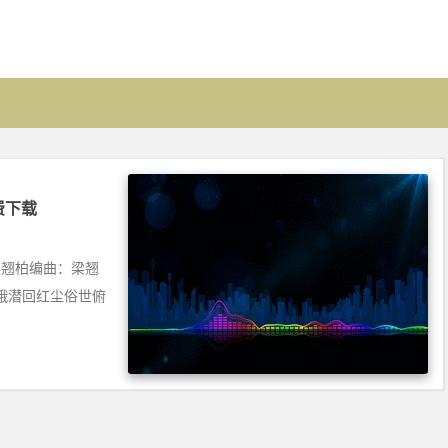
免费下载
曲：梁翘柏编曲：梁翘
蛾潜回红尘俗世俯