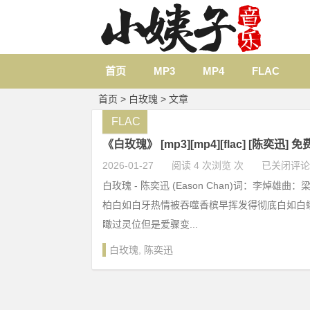
首页
MP3
MP4
FLAC
首页
> 白玫瑰 > 文章
FLAC
《白玫瑰》 [mp3][mp4][flac] [陈奕迅] 
2026-01-27
阅读 4 次浏览 次
已关闭评论
白玫瑰 - 陈奕迅 (Eason Chan)词：李焯雄
柏白如白牙热情被吞噬香槟早挥发得彻底白如白
瞰过灵位但是爱骤变...
白玫瑰
,
陈奕迅