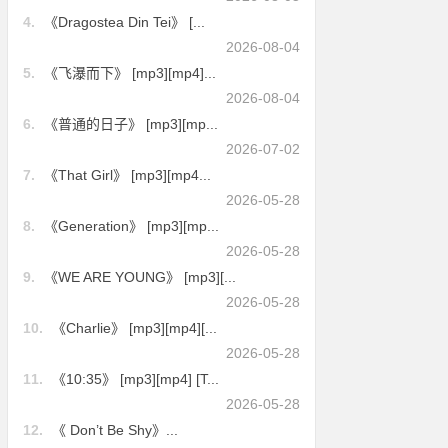
4.
《Dragostea Din Tei》 [...
2026-08-04
5.
《飞瀑而下》 [mp3][mp4]...
2026-08-04
6.
《普通的日子》 [mp3][mp...
2026-07-02
7.
《That Girl》 [mp3][mp4...
2026-05-28
8.
《Generation》 [mp3][mp...
2026-05-28
9.
《WE ARE YOUNG》 [mp3][...
2026-05-28
10.
《Charlie》 [mp3][mp4][...
2026-05-28
11.
《10:35》 [mp3][mp4] [T...
2026-05-28
12.
《 Don’t Be Shy》...