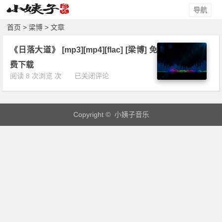
导航
首页
> 梁博 > 文章
《日落大道》 [mp3][mp4][flac] [梁博] 免
费下载
《日
阅读 8 次浏览 次
已关闭评论
落
大
道》
Copyright © 小姨子音乐
[m
p
3]
[m
p
4]
[f
l
a
c]
[梁