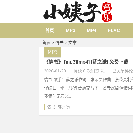
首页
MP3
MP4
FLAC
首页
> 情书 > 文章
MP3
《情书》 [mp3][mp4] [薛之谦] 免费下载
2026-01-20
阅读 6 次浏览 次
已关闭评论
情书 歌手：薛之谦作词 : 张荣昊作曲 : 张荣昊制作
译编曲 : 郭一凡/@音药克写下一番专属剧情措
我俩别无意义...
情书
,
薛之谦