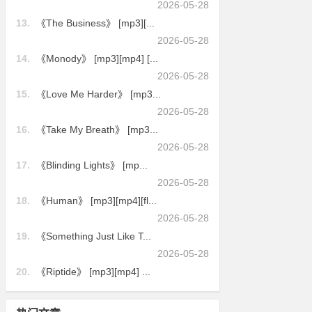
2026-05-28
13.
《The Business》 [mp3][...
2026-05-28
14.
《Monody》 [mp3][mp4] [...
2026-05-28
15.
《Love Me Harder》 [mp3...
2026-05-28
16.
《Take My Breath》 [mp3...
2026-05-28
17.
《Blinding Lights》 [mp...
2026-05-28
18.
《Human》 [mp3][mp4][fl...
2026-05-28
19.
《Something Just Like T...
2026-05-28
20.
《Riptide》 [mp3][mp4] ...