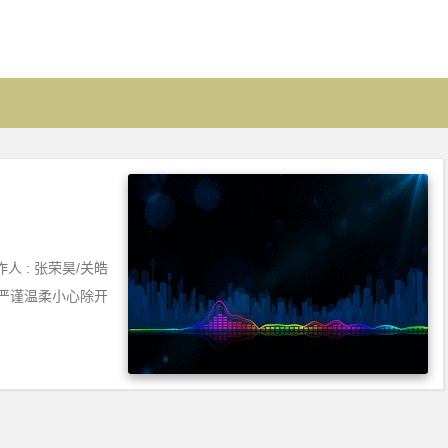
人 : 张荣昊/关皓
词严谨温柔小心除开