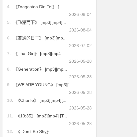
4.
《Dragostea Din Tei》 [...
2026-08-04
5.
《飞瀑而下》 [mp3][mp4]...
2026-08-04
6.
《普通的日子》 [mp3][mp...
2026-07-02
7.
《That Girl》 [mp3][mp4...
2026-05-28
8.
《Generation》 [mp3][mp...
2026-05-28
9.
《WE ARE YOUNG》 [mp3][...
2026-05-28
10.
《Charlie》 [mp3][mp4][...
2026-05-28
11.
《10:35》 [mp3][mp4] [T...
2026-05-28
12.
《 Don’t Be Shy》...