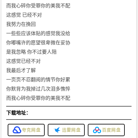
而我心碎你受罪你的美我不配
这感觉 已经不对
我努力在挽回
一些些应该体贴的感觉我没给
你嘟嘴许的愿望很卑微在妥协
是我忽略 你不过要人陪
这感觉已经不对
我最后才了解
一页页不忍翻阅的情节你好累
你默背为我掉过几次泪多憔悴
而我心碎你受罪你的美我不配
下载地址：
夸克网盘
迅雷网盘
百度网盘