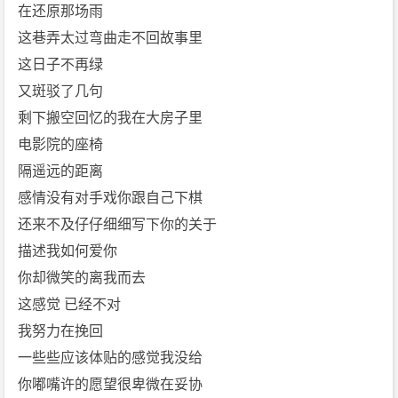
[周
在还原那场雨
杰
这巷弄太过弯曲走不回故事里
伦]
这日子不再绿
免
又斑驳了几句
费
剩下搬空回忆的我在大房子里
下
载
电影院的座椅
隔遥远的距离
感情没有对手戏你跟自己下棋
还来不及仔仔细细写下你的关于
描述我如何爱你
你却微笑的离我而去
这感觉 已经不对
我努力在挽回
一些些应该体贴的感觉我没给
你嘟嘴许的愿望很卑微在妥协