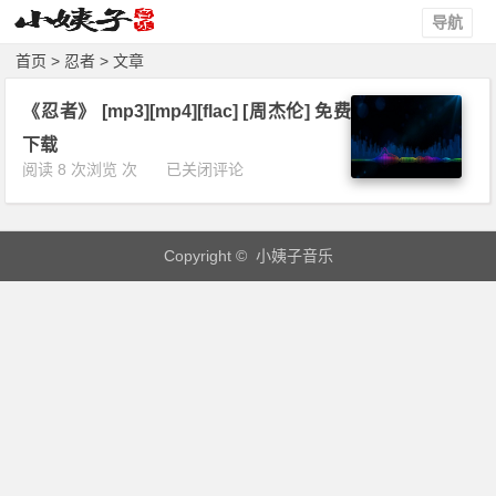
导航
首页
> 忍者 > 文章
《忍者》 [mp3][mp4][flac] [周杰伦] 免费
下载
《忍
阅读 8 次浏览 次
已关闭评论
者》
[m
p
Copyright © 小姨子音乐
3]
[m
p
4]
[f
l
a
c]
[周
杰
伦]