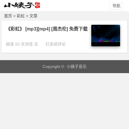
导航
首页
> 彩虹 > 文章
《彩虹》 [mp3][mp4] [周杰伦] 免费下载
《彩
阅读 10 次浏览 次
已关闭评论
虹》
[m
p
Copyright © 小姨子音乐
3]
[m
p
4]
[周
杰
伦]
免
费
下
载