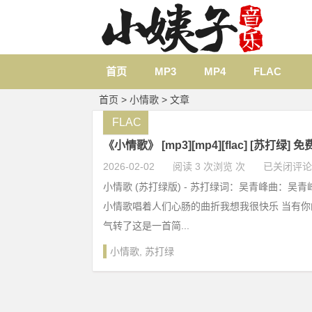
首页
MP3
MP4
FLAC
首页
> 小情歌 > 文章
FLAC
《小情歌》 [mp3][mp4][flac] [苏打绿] 
2026-02-02
阅读 3 次浏览 次
已关闭评论
小情歌 (苏打绿版) - 苏打绿词：吴青峰曲：吴
小情歌唱着人们心肠的曲折我想我很快乐 当有
气转了这是一首简...
小情歌
,
苏打绿