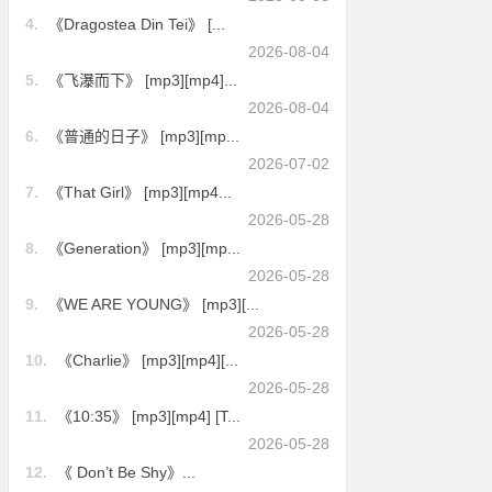
4.
《Dragostea Din Tei》 [...
2026-08-04
5.
《飞瀑而下》 [mp3][mp4]...
2026-08-04
6.
《普通的日子》 [mp3][mp...
2026-07-02
7.
《That Girl》 [mp3][mp4...
2026-05-28
8.
《Generation》 [mp3][mp...
2026-05-28
9.
《WE ARE YOUNG》 [mp3][...
2026-05-28
10.
《Charlie》 [mp3][mp4][...
2026-05-28
11.
《10:35》 [mp3][mp4] [T...
2026-05-28
12.
《 Don’t Be Shy》...