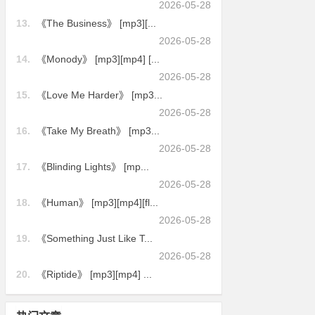
2026-05-28
13.
《The Business》 [mp3][...
2026-05-28
14.
《Monody》 [mp3][mp4] [...
2026-05-28
15.
《Love Me Harder》 [mp3...
2026-05-28
16.
《Take My Breath》 [mp3...
2026-05-28
17.
《Blinding Lights》 [mp...
2026-05-28
18.
《Human》 [mp3][mp4][fl...
2026-05-28
19.
《Something Just Like T...
2026-05-28
20.
《Riptide》 [mp3][mp4] ...