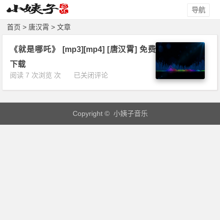
导航
首页
> 唐汉霄 > 文章
《就是哪吒》 [mp3][mp4] [唐汉霄] 免费
下载
《就
阅读 7 次浏览 次
已关闭评论
是
哪
吒》
Copyright © 小姨子音乐
[m
p
3]
[m
p
4]
[唐
汉
霄]
免
费