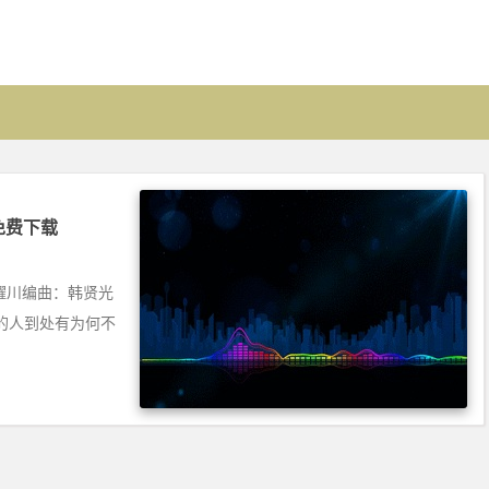
] 免费下载
：陈耀川编曲：韩贤光
的人到处有为何不